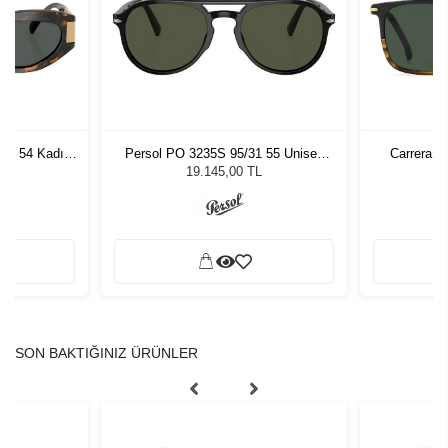
7 - 54 Kadın
Persol PO 3235S 95/31 55 Unisex
Carrera 3
ğü
Güneş Gözlüğü
L
19.145,00 TL
SON BAKTIĞINIZ ÜRÜNLER