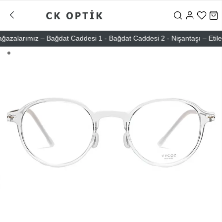
alarımız – Bağdat Caddesi 1 - Bağdat Caddesi 2 - Nişantaşı – Etiler – 