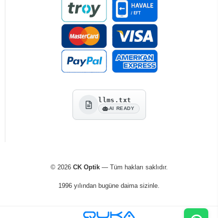
llms.txt
AI READY
© 2026
CK Optik
— Tüm hakları saklıdır.
1996 yılından bugüne daima sizinle.