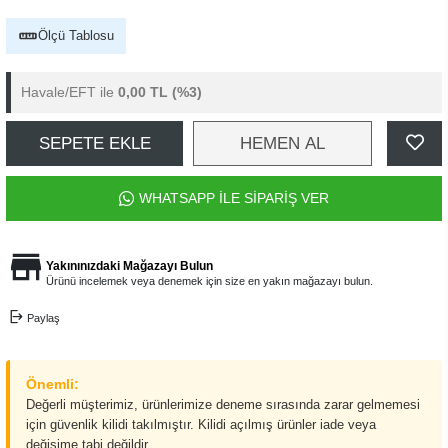
Ölçü Tablosu
Havale/EFT ile
0,00 TL
(%3)
SEPETE EKLE
HEMEN AL
WHATSAPP İLE SİPARİŞ VER
Yakınınızdaki Mağazayı Bulun
Ürünü incelemek veya denemek için size en yakın mağazayı bulun.
Paylaş
Önemli:
Değerli müşterimiz, ürünlerimize deneme sırasında zarar gelmemesi
için güvenlik kilidi takılmıştır. Kilidi açılmış ürünler iade veya
değişime tabi değildir.