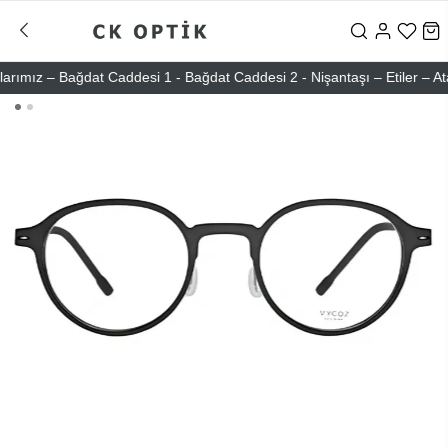
ız – Bağdat Caddesi 1 - Bağdat Caddesi 2 - Nişantaşı – Etiler – Ataşeh