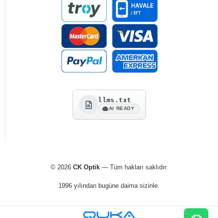
llms.txt
AI READY
© 2026
CK Optik
— Tüm hakları saklıdır.
1996 yılından bugüne daima sizinle.