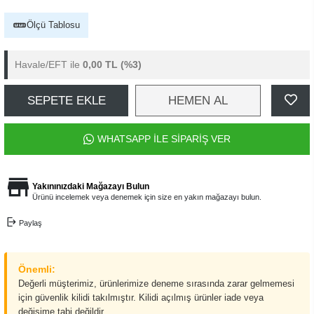
Ölçü Tablosu
Havale/EFT ile
0,00 TL
(%3)
SEPETE EKLE
HEMEN AL
WHATSAPP İLE SİPARİŞ VER
Yakınınızdaki Mağazayı Bulun
Ürünü incelemek veya denemek için size en yakın mağazayı bulun.
Paylaş
Önemli:
Değerli müşterimiz, ürünlerimize deneme sırasında zarar gelmemesi
için güvenlik kilidi takılmıştır. Kilidi açılmış ürünler iade veya
değişime tabi değildir.