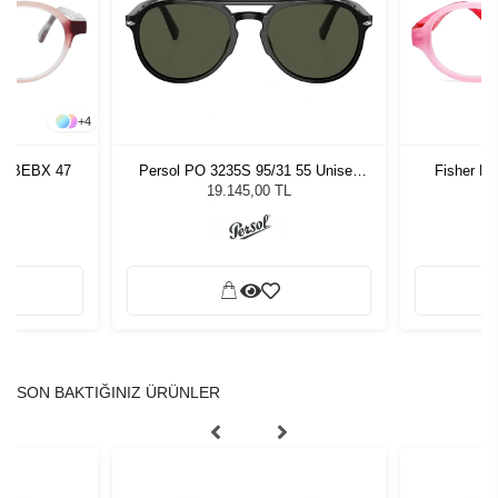
+
5
Persol PO 3235S 95/31 55 Unisex
Fisher Price FPV19 Col. 520 39
Lindberg
Güneş Gözlüğü
19.145,00 TL
0,00 TL
SON BAKTIĞINIZ ÜRÜNLER