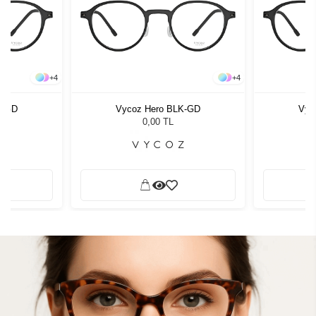
+
4
+
4
K-GD
Vycoz Hero BLK-GD
Vyc
0,00 TL