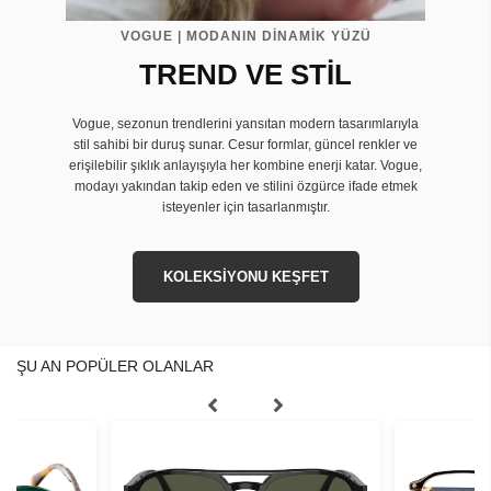
VOGUE | MODANIN DİNAMİK YÜZÜ
TREND VE STİL
Vogue, sezonun trendlerini yansıtan modern tasarımlarıyla
stil sahibi bir duruş sunar. Cesur formlar, güncel renkler ve
erişilebilir şıklık anlayışıyla her kombine enerji katar. Vogue,
modayı yakından takip eden ve stilini özgürce ifade etmek
isteyenler için tasarlanmıştır.
KOLEKSİYONU KEŞFET
ŞU AN POPÜLER OLANLAR