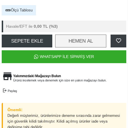
Ölçü Tablosu
Havale/EFT ile
0,00 TL
(%3)
SEPETE EKLE
HEMEN AL
WHATSAPP İLE SİPARİŞ VER
Yakınınızdaki Mağazayı Bulun
Ürünü incelemek veya denemek için size en yakın mağazayı bulun.
Paylaş
Önemli:
Değerli müşterimiz, ürünlerimize deneme sırasında zarar gelmemesi
için güvenlik kilidi takılmıştır. Kilidi açılmış ürünler iade veya
değişime tabi değildir.