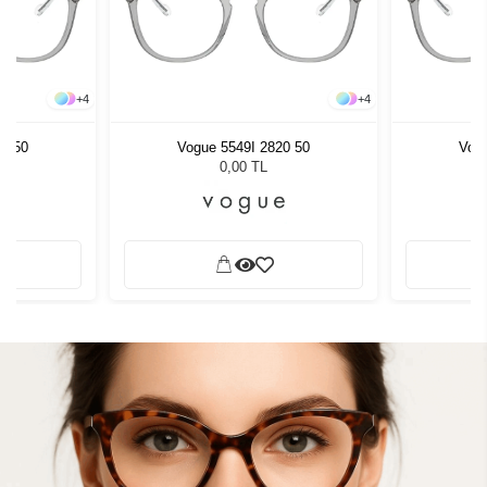
+
4
+
4
20 50
Vogue 5549I 2820 50
Vogu
0,00 TL