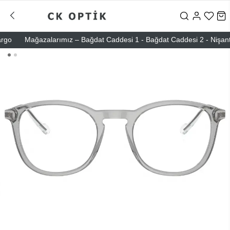
o
Mağazalarımız – Bağdat Caddesi 1 - Bağdat Caddesi 2 - Nişantaşı –