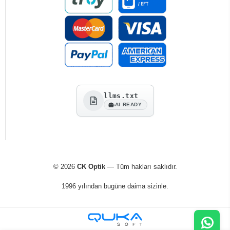
llms.txt
AI READY
© 2026
CK Optik
— Tüm hakları saklıdır.
1996 yılından bugüne daima sizinle.