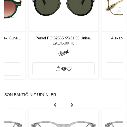
Unisex Güneş
Persol PO 3235S 95/31 55 Unisex
Alexande
Güneş Gözlüğü
19.145,00 TL
SON BAKTIĞINIZ ÜRÜNLER