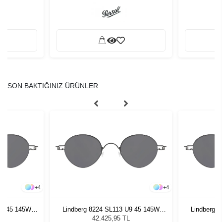
SON BAKTIĞINIZ ÜRÜNLER
+
4
+
4
U9 45 145W
Lindberg 8224 SL113 U9 45 145W
Lindberg 
zlüğü
Unisex Güneş Gözlüğü
Unis
L
42.425,95 TL