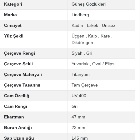
Kategori
Güneş Gözlükleri
Marka
Lindberg
Cinsiyet
Kadın
,
Erkek
,
Unisex
Yüz Şekli
Üçgen
,
Kalp
,
Kare
,
Dikdörtgen
Çerçeve Rengi
Siyah
,
Gri
Çerçeve Şekli
Yuvarlak
,
Oval / Elips
Çerçeve Materyali
Titanyum
Çerçeve Tasarımı
Tam Çerçeve
Cam Özelliği
UV 400
Cam Rengi
Gri
Ekartman
47 mm
Burun Aralığı
23 mm
Sap Uzunluğu
145 mm