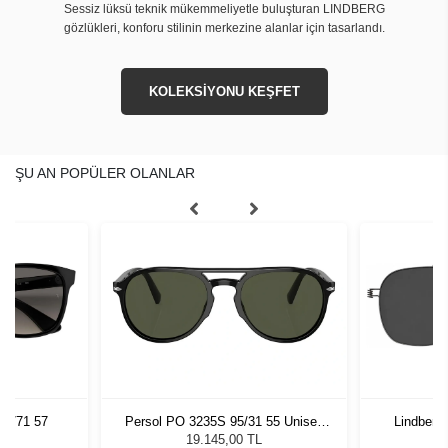
Sessiz lüksü teknik mükemmeliyetle buluşturan LINDBERG
gözlükleri, konforu stilinin merkezine alanlar için tasarlandı.
KOLEKSİYONU KEŞFET
ŞU AN POPÜLER OLANLAR
01/71 57
Persol PO 3235S 95/31 55 Unisex
Lindberg
Güneş Gözlüğü
L
19.145,00 TL