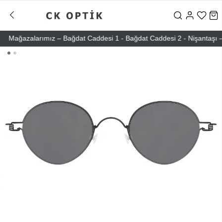
ağazalarımız – Bağdat Caddesi 1 - Bağdat Caddesi 2 - Nişantaşı – Etil