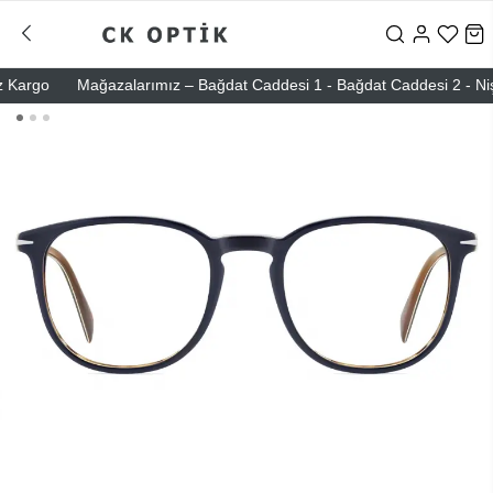
go
Mağazalarımız – Bağdat Caddesi 1 - Bağdat Caddesi 2 - Nişantaşı 