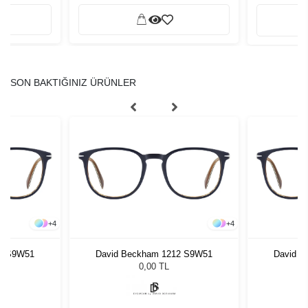
SON BAKTIĞINIZ ÜRÜNLER
+
4
+
4
12 S9W51
David Beckham 1212 S9W51
David B
0,00 TL