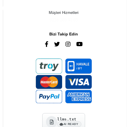
Müşteri Hizmetleri
0216 385 43 85
Bizi Takip Edin
llms.txt
AI READY