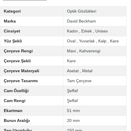
Kategori
Optik Gözlükleri
Marka
David Beckham
Cinsiyet
Kadın
,
Erkek
,
Unisex
Yüz Şekli
Oval
,
Yuvarlak
,
Kalp
,
Kare
Çerçeve Rengi
Mavi
,
Kahverengi
Çerçeve Şekli
Kare
Çerçeve Materyali
Asetat
,
Metal
Çerçeve Tasarımı
Tam Çerçeve
Cam Özelliği
Şeffaf
Cam Rengi
Şeffaf
Ekartman
51 mm
Burun Aralığı
20 mm
Sap Uzunluğu
150 mm