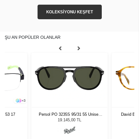
KOLEKSİYONU KEŞFET
ŞU AN POPÜLER OLANLAR
+
3
81 53 17
Persol PO 3235S 95/31 55 Unisex
David Be
Güneş Gözlüğü
19.145,00 TL