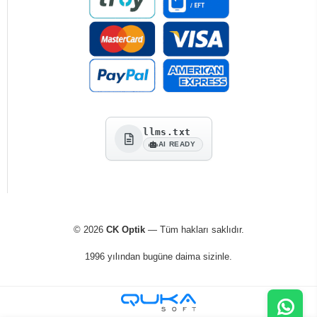
llms.txt
AI READY
© 2026
CK Optik
— Tüm hakları saklıdır.
1996 yılından bugüne daima sizinle.