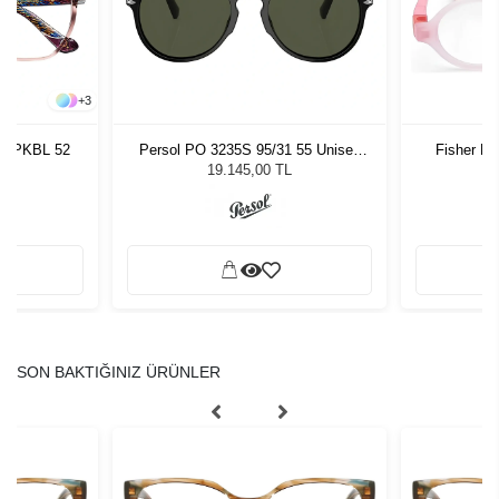
+
3
ra PKBL 52
Persol PO 3235S 95/31 55 Unisex
Fisher Pr
Güneş Gözlüğü
19.145,00 TL
SON BAKTIĞINIZ ÜRÜNLER