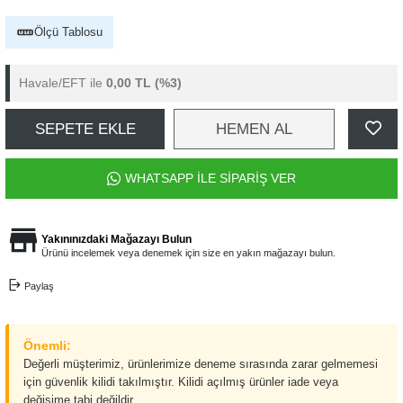
Ölçü Tablosu
Havale/EFT ile
0,00 TL
(%3)
SEPETE EKLE
HEMEN AL
WHATSAPP İLE SİPARİŞ VER
Yakınınızdaki Mağazayı Bulun
Ürünü incelemek veya denemek için size en yakın mağazayı bulun.
Paylaş
Önemli:
Değerli müşterimiz, ürünlerimize deneme sırasında zarar gelmemesi
için güvenlik kilidi takılmıştır. Kilidi açılmış ürünler iade veya
değişime tabi değildir.