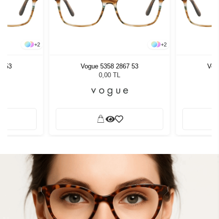
+
2
+
2
7 53
Vogue 5358 2867 53
Vog
0,00 TL