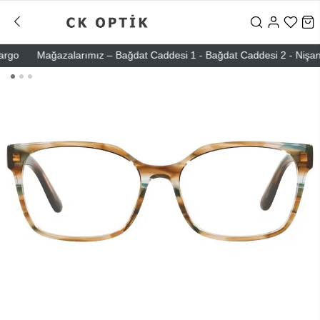
o
Mağazalarımız – Bağdat Caddesi 1 - Bağdat Caddesi 2 - Nişantaşı 