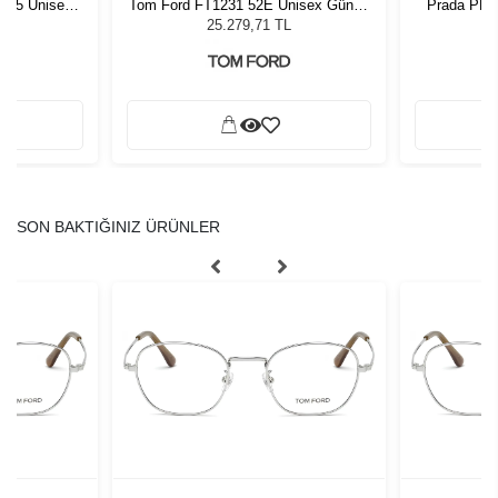
1 55 Unisex
Tom Ford FT1231 52E Unisex Güneş
Prada PR 
ğü
Gözlüğü
G
L
25.279,71 TL
SON BAKTIĞINIZ ÜRÜNLER