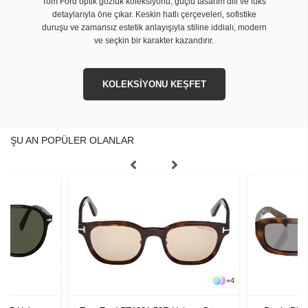
Tom Ford optik gözlük koleksiyonu, güçlü tasarım dili ve lüks
detaylarıyla öne çıkar. Keskin hatlı çerçeveleri, sofistike
duruşu ve zamansız estetik anlayışıyla stiline iddialı, modern
ve seçkin bir karakter kazandırır.
KOLEKSİYONU KEŞFET
ŞU AN POPÜLER OLANLAR
+
4