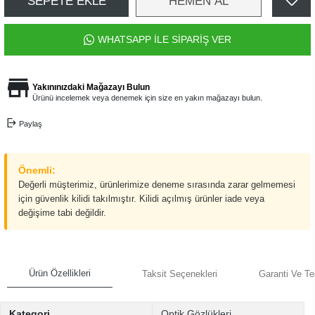
SEPETE EKLE
HEMEN AL
WHATSAPP İLE SİPARİŞ VER
Yakınınızdaki Mağazayı Bulun
Ürünü incelemek veya denemek için size en yakın mağazayı bulun.
Paylaş
Önemli:
Değerli müşterimiz, ürünlerimize deneme sırasında zarar gelmemesi
için güvenlik kilidi takılmıştır. Kilidi açılmış ürünler iade veya
değişime tabi değildir.
Ürün Özellikleri
Taksit Seçenekleri
Garanti Ve Te
Kategori
Optik Gözlükleri