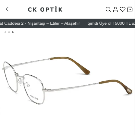
esi 2 - Nişantaşı – Etiler – Ataşehir
Şimdi Üye ol ! 5000 TL üzeri i