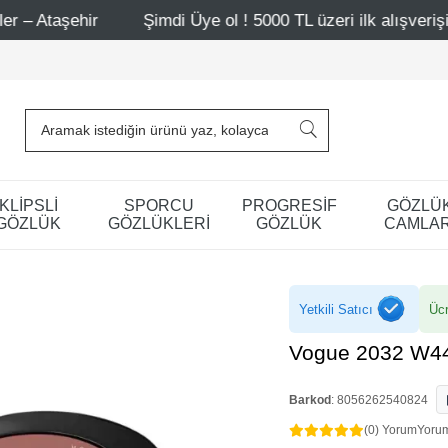
Şimdi Üye ol ! 5000 TL üzeri ilk alışverişinde 500 TL indir
KLİPSLİ
SPORCU
PROGRESİF
GÖZLÜ
GÖZLÜK
GÖZLÜKLERİ
GÖZLÜK
CAMLAR
Yetkili Satıcı
Ücr
Vogue 2032 W44
Barkod
:
8056262540824
(0) Yorum
Yoru