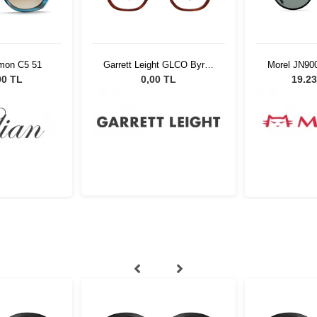
amon C5 51
Garrett Leight GLCO Byrne
Morel JN90
46 Vintage Burnt Tortoise
00 TL
0,00 TL
19.23