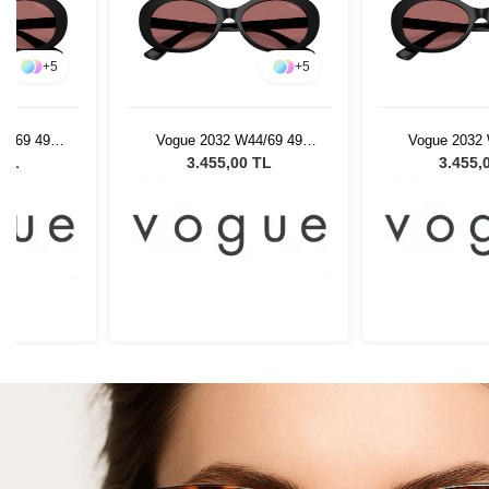
+
5
+
5
4/69 49
Vogue 2032 W44/69 49
Vogue 2032 
Gözlüğü
Çocuk Güneş Gözlüğü
Çocuk Güne
 TL
3.455,00 TL
3.455,