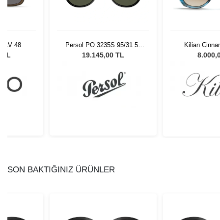
 OLV 48
Persol PO 3235S 95/31 55
Kilian Cinn
Unisex Güneş Gözlüğü
8 TL
19.145,00 TL
8.000,
SON BAKTIĞINIZ ÜRÜNLER