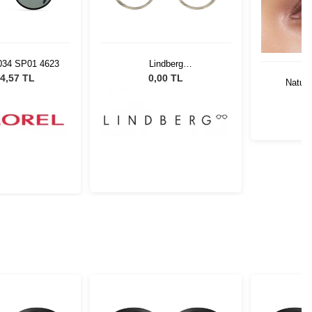
034 SP01 4623
Lindberg
LDO.AC1011.AI26.42135
4,57 TL
0,00 TL
Natura