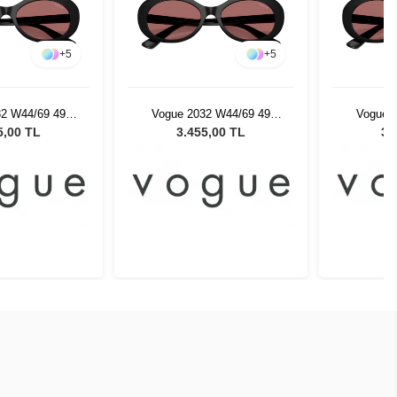
+
5
+
5
32 W44/69 49
Vogue 2032 W44/69 49
Vogue 
neş Gözlüğü
Çocuk Güneş Gözlüğü
Çocuk 
5,00 TL
3.455,00 TL
3.