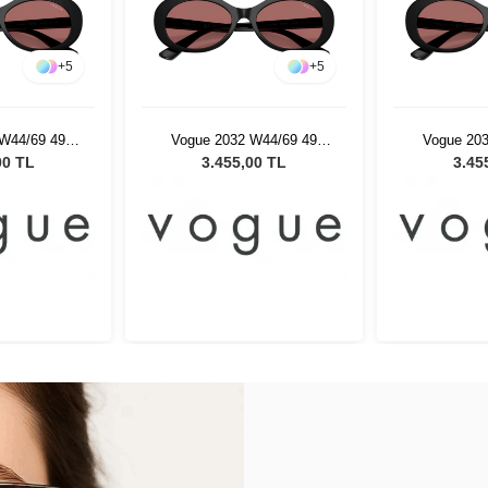
+
5
+
5
W44/69 49
Vogue 2032 W44/69 49
Vogue 20
ş Gözlüğü
Çocuk Güneş Gözlüğü
Çocuk Gü
00 TL
3.455,00 TL
3.45