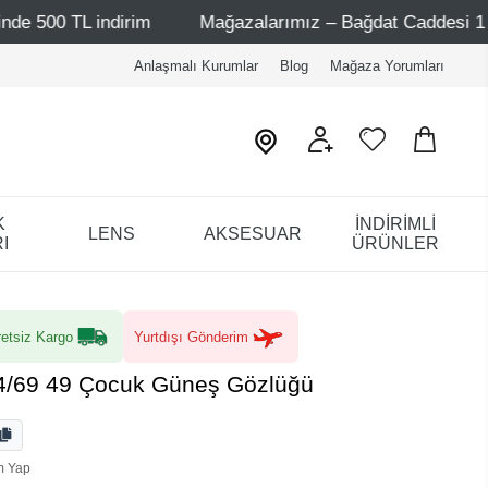
im
Mağazalarımız – Bağdat Caddesi 1 - Bağdat Caddesi 2
Anlaşmalı Kurumlar
Blog
Mağaza Yorumları
K
İNDİRİMLİ
LENS
AKSESUAR
I
ÜRÜNLER
etsiz Kargo
Yurtdışı Gönderim
/69 49 Çocuk Güneş Gözlüğü
m Yap