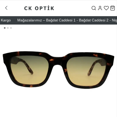
rgo
Mağazalarımız – Bağdat Caddesi 1 - Bağdat Caddesi 2 - Nişantaş