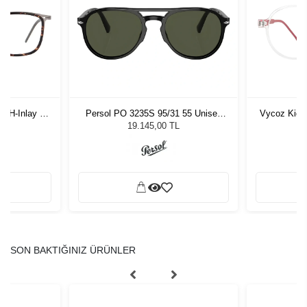
-H-Inlay 53-
Persol PO 3235S 95/31 55 Unisex
Vycoz Kids
Güneş Gözlüğü
19.145,00 TL
SON BAKTIĞINIZ ÜRÜNLER