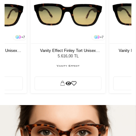
+
7
+
7
ort Unisex
Vanity Effect Finley Tort Unisex
Vanity Ef
ğü
Güneş Gözlüğü
G
5.616,00 TL