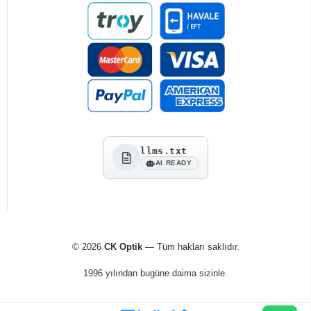
llms.txt
AI READY
© 2026
CK Optik
— Tüm hakları saklıdır.
1996 yılından bugüne daima sizinle.