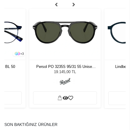
+
3
son BL 50
Persol PO 3235S 95/31 55 Unisex
Lindberg
Güneş Gözlüğü
19.145,00 TL
SON BAKTIĞINIZ ÜRÜNLER