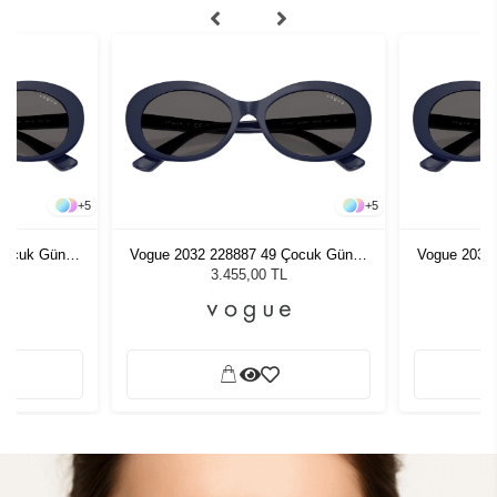
+
5
+
5
Çocuk Güneş
Vogue 2032 228887 49 Çocuk Güneş
Vogue 2032
Gözlüğü
3.455,00 TL