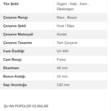
Yüz Şekli
Üçgen
,
Kalp
,
Kare
,
Dikdörtgen
Çerçeve Rengi
Mavi
,
Beyaz
Çerçeve Şekli
Oval / Elips
Çerçeve Materyali
Asetat
Çerçeve Tasarımı
Tam Çerçeve
Cam Özelliği
UV 400
Cam Rengi
Füme
Ekartman
49 mm
Burun Aralığı
16 mm
Sap Uzunluğu
130 mm
ŞU AN POPÜLER OLANLAR