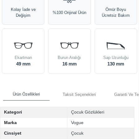
Kolay İade ve
Ömür Boyu
%100 Orijinal Ürün
Değişim
Ücretsiz Bakım
Ekartman
Burun Aralığı
Sap Uzunluğu
49 mm
16 mm
130 mm
Ürün Özellikleri
Taksit Seçenekleri
Garanti Ve Te
Kategori
Çocuk Gözlükleri
Marka
Vogue
Cinsiyet
Çocuk