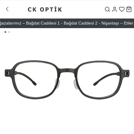
larımız – Bağdat Caddesi 1 - Bağdat Caddesi 2 - Nişantaşı – Etiler – A