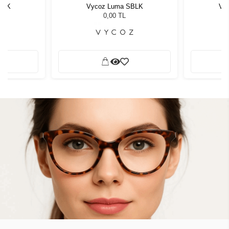
BLK
Vycoz Luma SBLK
Vy
0,00 TL