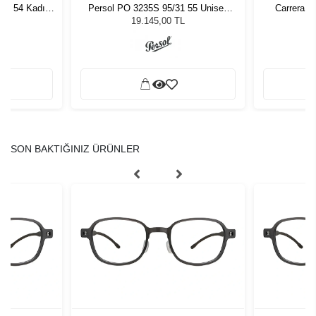
7 - 54 Kadın
Persol PO 3235S 95/31 55 Unisex
Carrera 3
ğü
Güneş Gözlüğü
L
19.145,00 TL
SON BAKTIĞINIZ ÜRÜNLER