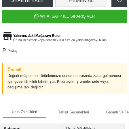
SEPETE EKLE
HEMEN AL
WHATSAPP İLE SİPARİŞ VER
Yakınınızdaki Mağazayı Bulun
Ürünü incelemek veya denemek için size en yakın mağazayı bulun.
Paylaş
Önemli:
Değerli müşterimiz, ürünlerimize deneme sırasında zarar gelmemesi
için güvenlik kilidi takılmıştır. Kilidi açılmış ürünler iade veya
değişime tabi değildir.
Ürün Özellikleri
Taksit Seçenekleri
Garanti Ve Te
Kategori
Optik Gözlükleri