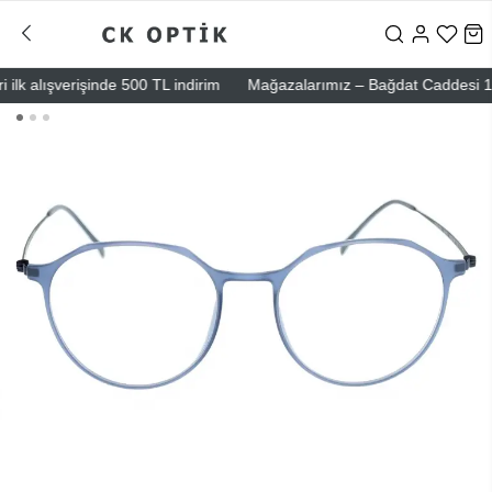
k alışverişinde 500 TL indirim
Mağazalarımız – Bağdat Caddesi 1 - Ba