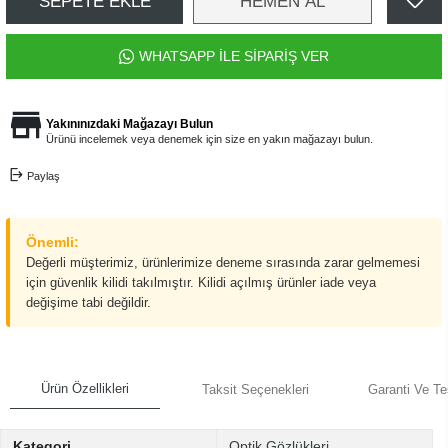
SEPETE EKLE
HEMEN AL
WHATSAPP İLE SİPARİŞ VER
Yakınınızdaki Mağazayı Bulun
Ürünü incelemek veya denemek için size en yakın mağazayı bulun.
Paylaş
Önemli:
Değerli müşterimiz, ürünlerimize deneme sırasında zarar gelmemesi
için güvenlik kilidi takılmıştır. Kilidi açılmış ürünler iade veya
değişime tabi değildir.
Ürün Özellikleri
Taksit Seçenekleri
Garanti Ve Te
Kategori
Optik Gözlükleri