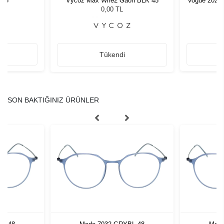
C76
Vycoz Max Wire2 Gaon BLK 45
Vogue 2028
0,00 TL
Tükendi
SON BAKTIĞINIZ ÜRÜNLER