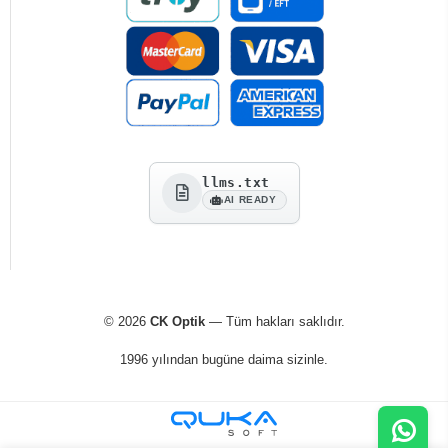
llms.txt
AI READY
© 2026
CK Optik
— Tüm hakları saklıdır.
1996 yılından bugüne daima sizinle.