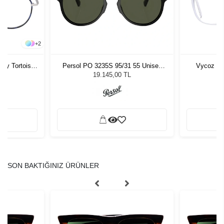
+
2
vy Tortoise
Persol PO 3235S 95/31 55 Unisex
Vycoz İn
Güneş Gözlüğü
19.145,00 TL
SON BAKTIĞINIZ ÜRÜNLER