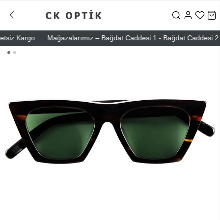
siz Kargo
Mağazalarımız – Bağdat Caddesi 1 - Bağdat Caddesi 2 - Niş