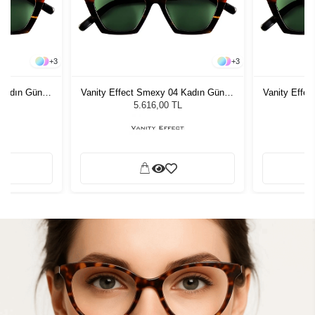
+
3
+
3
 Kadın Güneş
Vanity Effect Smexy 04 Kadın Güneş
Vanity Effe
Gözlüğü
5.616,00 TL