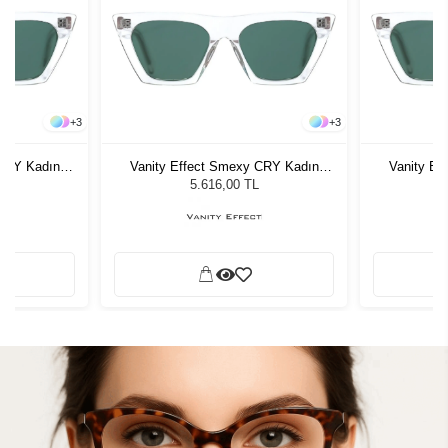
+
3
+
3
 CRY Kadın
Vanity Effect Smexy CRY Kadın
Vanity Ef
ğü
Güneş Gözlüğü
G
5.616,00 TL