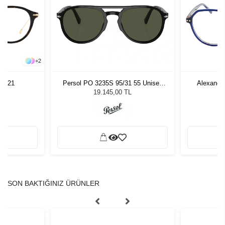
+
2
48 21
Persol PO 3235S 95/31 55 Unisex
Alexande
Güneş Gözlüğü
19.145,00 TL
SON BAKTIĞINIZ ÜRÜNLER