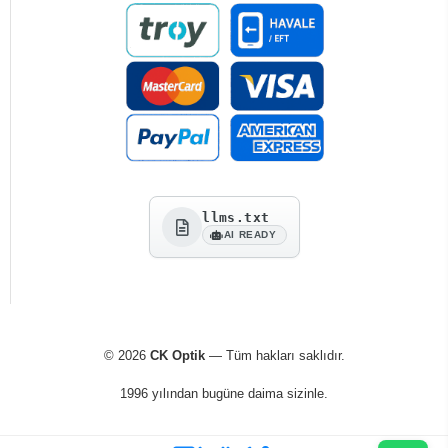
llms.txt
AI READY
© 2026
CK Optik
— Tüm hakları saklıdır.
1996 yılından bugüne daima sizinle.