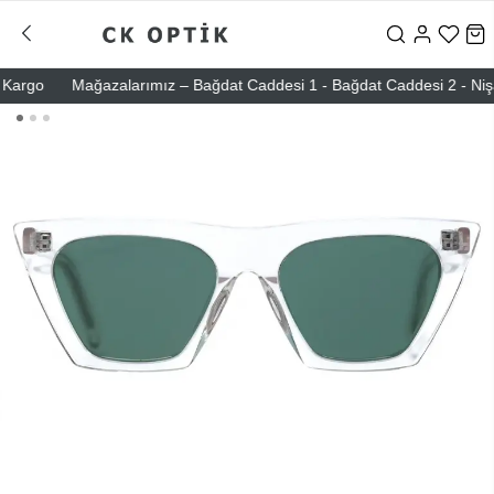
rgo
Mağazalarımız – Bağdat Caddesi 1 - Bağdat Caddesi 2 - Nişantaş