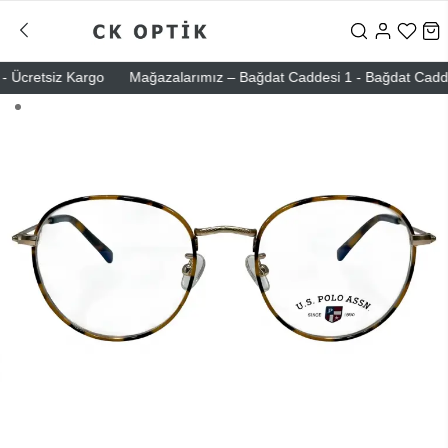
Ücretsiz Kargo
Mağazalarımız – Bağdat Caddesi 1 - Bağdat Caddesi 2 