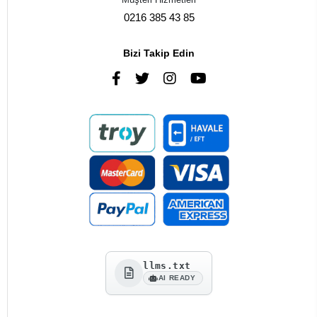
0216 385 43 85
Bizi Takip Edin
llms.txt
AI READY