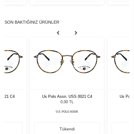
SON BAKTIĞINIZ ÜRÜNLER
 0021 C4
Us Polo Assn. USS 0021 C4
Us Polo
0,00 TL
Tükendi