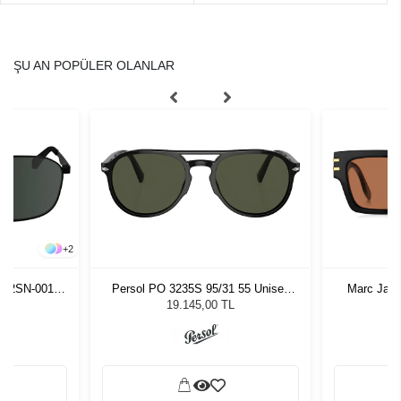
ŞU AN POPÜLER OLANLAR
+
2
4202SN-001
Persol PO 3235S 95/31 55 Unisex
Marc Jaco
 Gözlüğü
Güneş Gözlüğü
G
19.145,00 TL