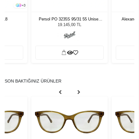
+
3
 4618
Persol PO 3235S 95/31 55 Unisex
Alexande
Güneş Gözlüğü
19.145,00 TL
SON BAKTIĞINIZ ÜRÜNLER