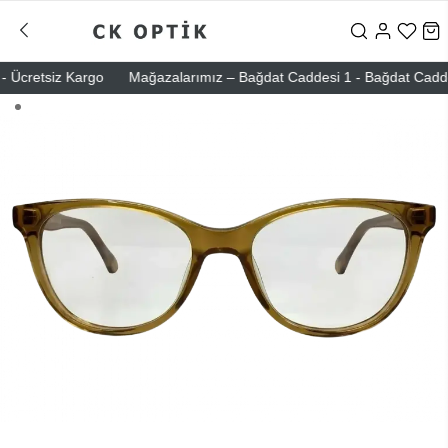
Ücretsiz Kargo
Mağazalarımız – Bağdat Caddesi 1 - Bağdat Caddesi 2 