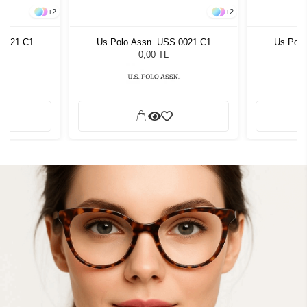
+
2
+
2
 0021 C1
Us Polo Assn. USS 0021 C1
Us Polo
0,00 TL