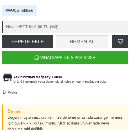
Ölçü Tablosu
Havale/EFT ile
0,00 TL
(%3)
SEPETE EKLE
HEMEN AL
WHATSAPP İLE SİPARİŞ VER
Yakınınızdaki Mağazayı Bulun
Ürünü incelemek veya denemek için size en yakın mağazayı bulun.
Paylaş
Önemli:
Değerli müşterimiz, ürünlerimize deneme sırasında zarar gelmemesi
için güvenlik kilidi takılmıştır. Kilidi açılmış ürünler iade veya
değişime tabi değildir.