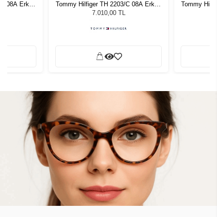
/C 08A Erkek
Tommy Hilfiger TH 2203/C 08A Erkek
Tommy Hilfi
ğü
Güneş Gözlüğü
G
7.010,00 TL