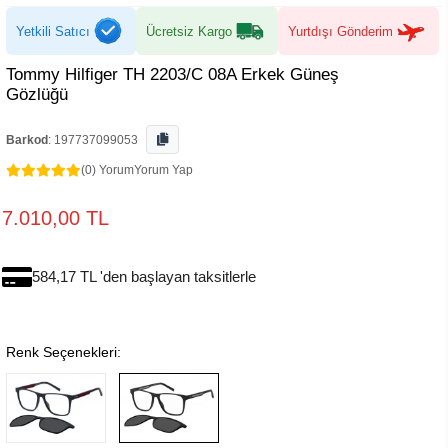
Yetkili Satıcı
Ücretsiz Kargo
Yurtdışı Gönderim
Tommy Hilfiger TH 2203/C 08A Erkek Güneş
Gözlüğü
Barkod
:
197737099053
(0) Yorum
Yorum Yap
7.010,00 TL
584,17 TL 'den başlayan taksitlerle
Renk Seçenekleri: