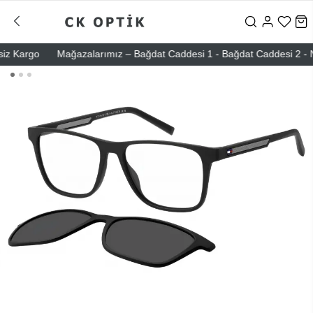
Kargo
Mağazalarımız – Bağdat Caddesi 1 - Bağdat Caddesi 2 - Nişant