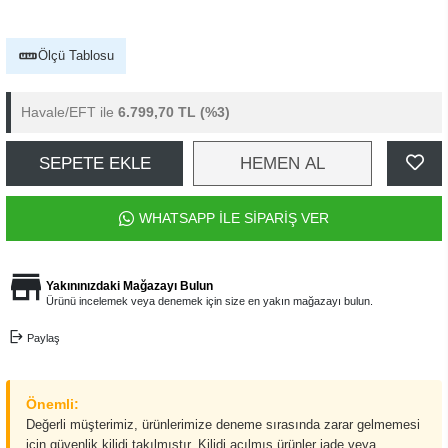
Ölçü Tablosu
Havale/EFT ile
6.799,70 TL
(%3)
SEPETE EKLE
HEMEN AL
WHATSAPP İLE SİPARİŞ VER
Yakınınızdaki Mağazayı Bulun
Ürünü incelemek veya denemek için size en yakın mağazayı bulun.
Paylaş
Önemli:
Değerli müşterimiz, ürünlerimize deneme sırasında zarar gelmemesi
için güvenlik kilidi takılmıştır. Kilidi açılmış ürünler iade veya