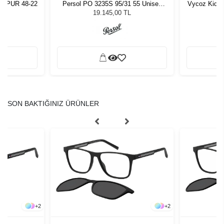
o MPUR 48-22
Persol PO 3235S 95/31 55 Unisex
Vycoz Kids 
Güneş Gözlüğü
19.145,00 TL
SON BAKTIĞINIZ ÜRÜNLER
+
2
+
2