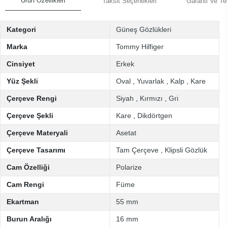
Ürün Özellikleri
Taksit Seçenekleri
Garanti Ve Te
Kategori
Güneş Gözlükleri
Marka
Tommy Hilfiger
Cinsiyet
Erkek
Yüz Şekli
Oval
,
Yuvarlak
,
Kalp
,
Kare
Çerçeve Rengi
Siyah
,
Kırmızı
,
Gri
Çerçeve Şekli
Kare
,
Dikdörtgen
Çerçeve Materyali
Asetat
Çerçeve Tasarımı
Tam Çerçeve
,
Klipsli Gözlük
Cam Özelliği
Polarize
Cam Rengi
Füme
Ekartman
55 mm
Burun Aralığı
16 mm