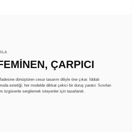
ARLA
FEMİNEN, ÇARPICI
fadesine dönüştüren cesur tasarım diliyle öne çıkar. İddialı
oda estetiği; her modelde dikkat çekici bir duruş yaratır. Sınırları
ini özgüvenle sergilemek isteyenler için tasarlandı.