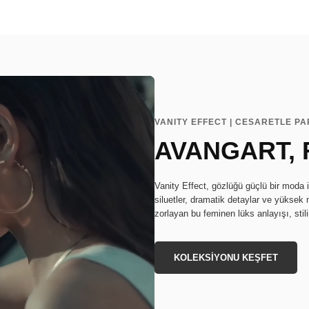
VANITY EFFECT | CESARETLE P
AVANGART, 
Vanity Effect, gözlüğü güçlü bir moda i
siluetler, dramatik detaylar ve yüksek m
zorlayan bu feminen lüks anlayışı, stil
KOLEKSİYONU KEŞFET