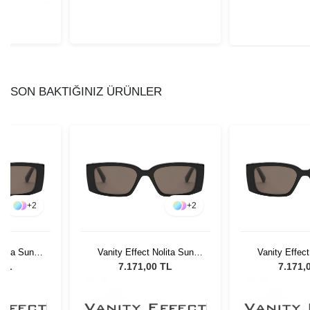
SON BAKTIĞINIZ ÜRÜNLER
+
2
+
2
olita Sun
Vanity Effect Nolita Sun
Vanity Effect
eş Gözlüğü
Black Kadın Güneş Gözlüğü
Black Kadın G
 TL
7.171,00 TL
7.171,