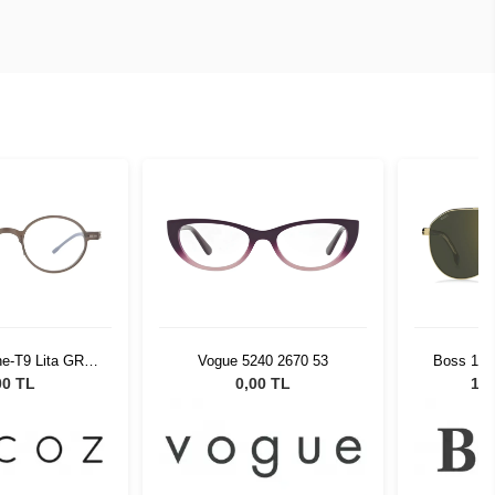
ne-T9 Lita GRY
Vogue 5240 2670 53
Boss 174
3 51652
Unisex
00 TL
0,00 TL
12.