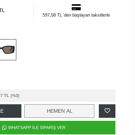
TL
597,58 TL 'den başlayan taksitlerle
87 TL
(%3)
LE
HEMEN AL
WHATSAPP İLE SİPARİŞ VER