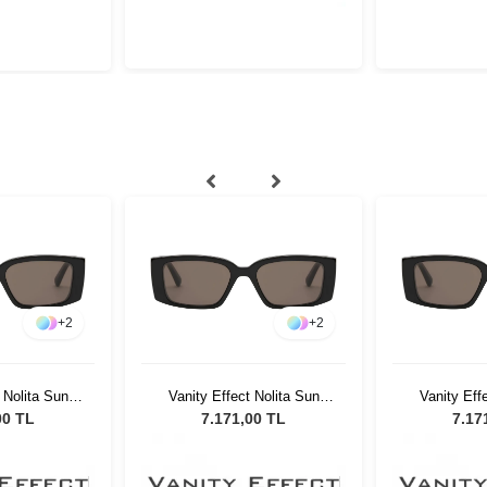
+
2
+
2
 Nolita Sun
Vanity Effect Nolita Sun
Vanity Eff
üneş Gözlüğü
Black Kadın Güneş Gözlüğü
Black Kadın
00 TL
7.171,00 TL
7.17