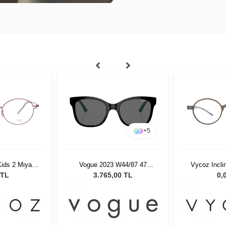
+
5
ids 2 Miya
Vogue 2023 W44/87 47
Vycoz Incli
5-18
Çocuk Güneş Gözlüğü
44-2
 TL
3.765,00 TL
0,