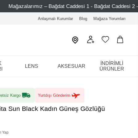
 – Bağdat Caddesi 1 - Bağdat Caddesi 2 - Nişantaşı – Etiler
Anlaşmalı Kurumlar
Blog
Mağaza Yorumları
K
İNDİRİMLİ
LENS
AKSESUAR
I
ÜRÜNLER
etsiz Kargo
Yurtdışı Gönderim
olita Sun Black Kadın Güneş Gözlüğü
m Yap