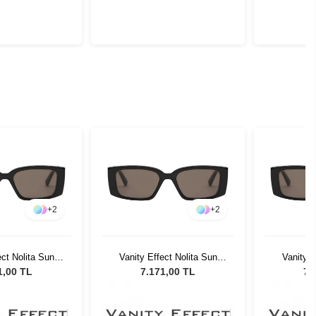
+
2
+
2
ect Nolita Sun
Vanity Effect Nolita Sun
Vanity E
 Güneş Gözlüğü
Black Kadın Güneş Gözlüğü
Black Kad
1,00 TL
7.171,00 TL
7.