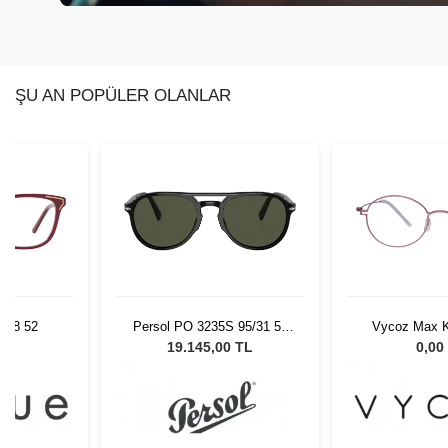
ŞU AN POPÜLER OLANLAR
618 52
Persol PO 3235S 95/31 55
Vycoz Max K
Unisex Güneş Gözlüğü
Pink 4
L
19.145,00 TL
0,00