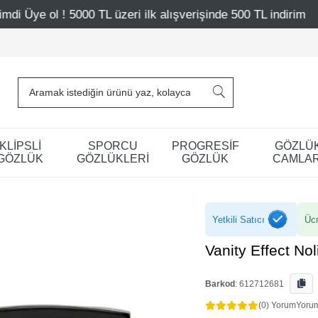
TL üzeri ilk alışverişinde 500 TL indirim
Mağazalarımız
KLİPSLİ
SPORCU
PROGRESİF
GÖZLÜ
GÖZLÜK
GÖZLÜKLERİ
GÖZLÜK
CAMLAR
Yetkili Satıcı
Ücr
Vanity Effect N
Barkod
:
612712681
(0) Yorum
Yoru