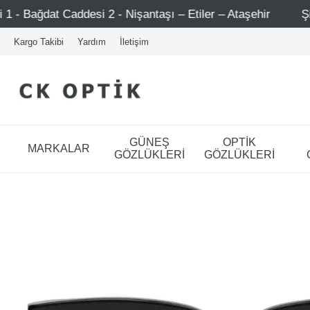
 2 - Nişantaşı – Etiler – Ataşehir
Şimdi Üye ol ! 5000 
Kargo Takibi
Yardım
İletişim
GÜNEŞ
OPTİK
MARKALAR
GÖZLÜKLERİ
GÖZLÜKLERİ