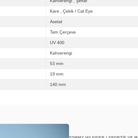
Kahverengi
,
Şeffaf
Kare
,
Çekik / Cat Eye
Asetat
Tam Çerçeve
UV 400
Kahverengi
53 mm
19 mm
140 mm
TOMMY HILFIGER | SPORTİF VE