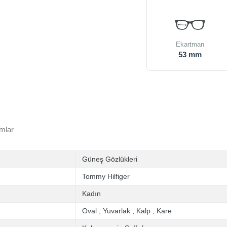
Ekartman
53 mm
mlar
Güneş Gözlükleri
Tommy Hilfiger
Kadın
Oval
,
Yuvarlak
,
Kalp
,
Kare