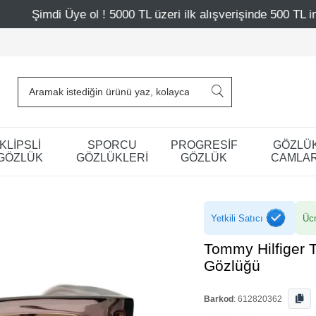
 5000 TL üzeri ilk alışverişinde 500 TL indirim
Mağazalar
KLİPSLİ
SPORCU
PROGRESİF
GÖZLÜ
GÖZLÜK
GÖZLÜKLERİ
GÖZLÜK
CAMLAR
Yetkili Satıcı
Ücr
Tommy Hilfiger 
Gözlüğü
Barkod
:
612820362