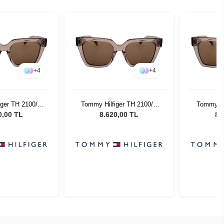
+
4
+
4
iger TH 2100/S
Tommy Hilfiger TH 2100/S
Tommy Hi
3 Kadın Güneş
35J70 - 53 Kadın Güneş
35J70 -
0,00 TL
8.620,00 TL
8.
zlüğü
Gözlüğü