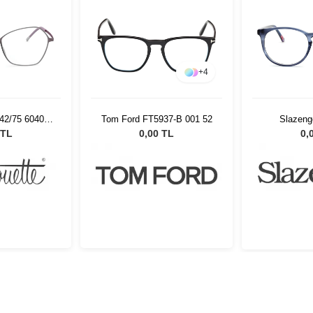
+
4
542/75 6040
Tom Ford FT5937-B 001 52
Slazeng
22
 TL
0,00 TL
0,