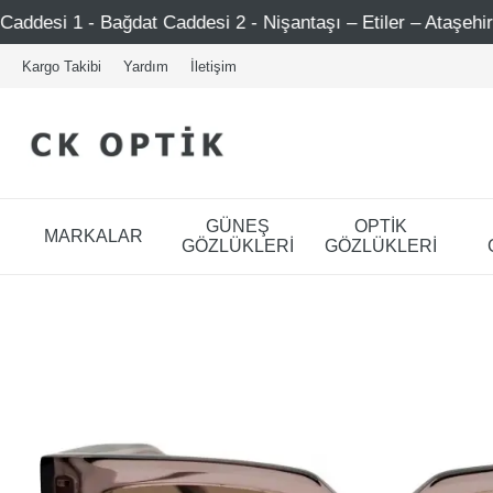
ddesi 2 - Nişantaşı – Etiler – Ataşehir
Şimdi Üye ol !
Kargo Takibi
Yardım
İletişim
GÜNEŞ
OPTİK
MARKALAR
GÖZLÜKLERİ
GÖZLÜKLERİ