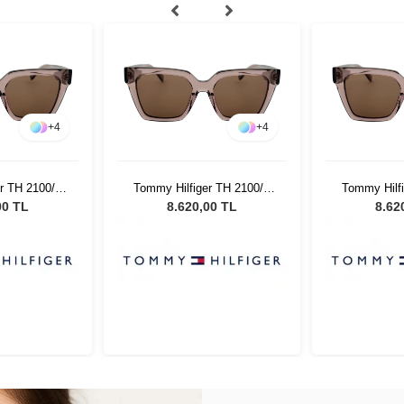
+
4
+
4
r TH 2100/S
Tommy Hilfiger TH 2100/S
Tommy Hilf
adın Güneş
35J70 - 53 Kadın Güneş
35J70 - 5
00 TL
8.620,00 TL
8.62
üğü
Gözlüğü
Gö