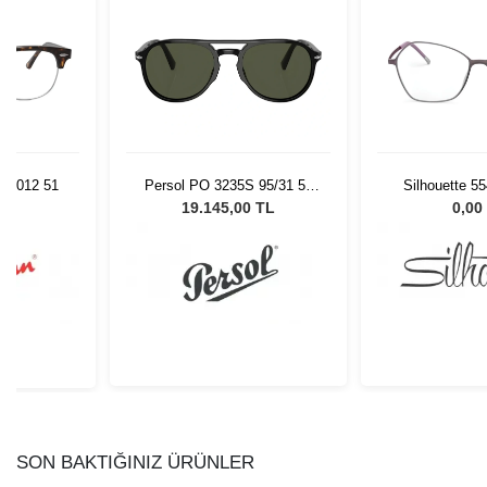
 2012 51
Persol PO 3235S 95/31 55
Silhouette 5
Unisex Güneş Gözlüğü
47/
L
19.145,00 TL
0,00
SON BAKTIĞINIZ ÜRÜNLER