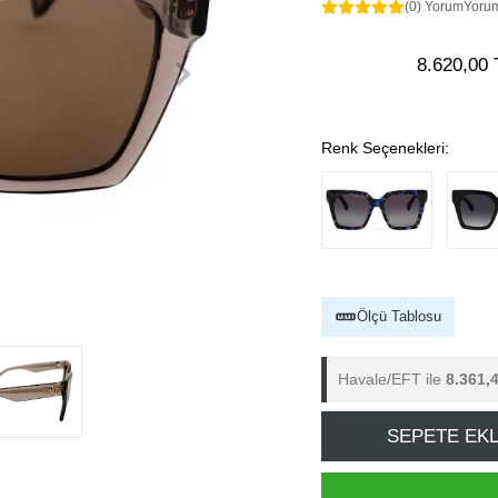
(0) Yorum
Yoru
8.620,00 
Renk Seçenekleri:
Ölçü Tablosu
Havale/EFT ile
8.361,
SEPETE EK