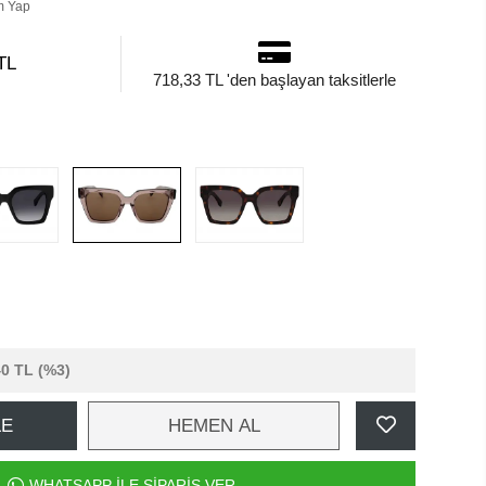
m Yap
TL
718,33 TL 'den başlayan taksitlerle
40 TL
(%3)
LE
HEMEN AL
WHATSAPP İLE SİPARİŞ VER