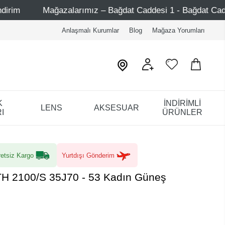
ımız – Bağdat Caddesi 1 - Bağdat Caddesi 2 - Nişantaşı – E
Anlaşmalı Kurumlar
Blog
Mağaza Yorumları
K
İNDİRİMLİ
LENS
AKSESUAR
I
ÜRÜNLER
etsiz Kargo
Yurtdışı Gönderim
TH 2100/S 35J70 - 53 Kadın Güneş