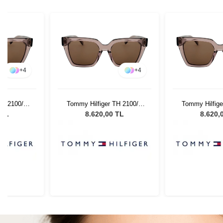
+
4
+
4
TH 2100/S
Tommy Hilfiger TH 2100/S
Tommy Hilfige
ın Güneş
35J70 - 53 Kadın Güneş
35J70 - 53 K
 TL
8.620,00 TL
8.620,
ü
Gözlüğü
Gözl