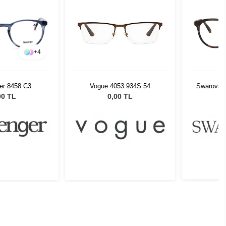
+
4
er 8458 C3
Vogue 4053 934S 54
Swarovsk
00 TL
0,00 TL