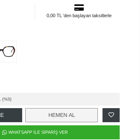
0,00 TL 'den başlayan taksitlerle
L
(%3)
LE
HEMEN AL
WHATSAPP İLE SİPARİŞ VER