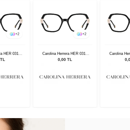
+
2
+
2
era HER 0310
Carolina Herrera HER 0310
Carolina He
54
80754
8
 TL
0,00 TL
0,