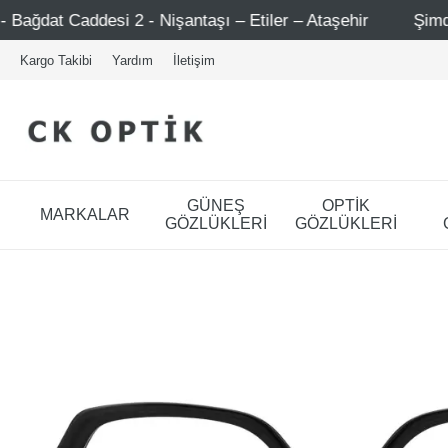
 Nişantaşı – Etiler – Ataşehir
Şimdi Üye ol ! 5000 TL ü
Kargo Takibi
Yardım
İletişim
GÜNEŞ
OPTİK
MARKALAR
GÖZLÜKLERİ
GÖZLÜKLERİ