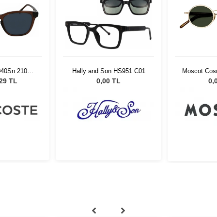
040Sn 210
Hally and Son HS951 C01
Moscot Cosn
nt Brown
Brown/G
,29 TL
0,00 TL
0,