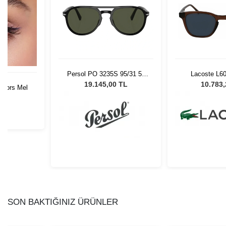
Persol PO 3235S 95/31 55
Lacoste L6
Unisex Güneş Gözlüğü
Transpare
19.145,00 TL
10.783
Colors Mel
L
SON BAKTIĞINIZ ÜRÜNLER