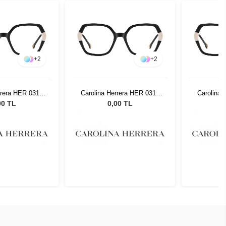
+
2
+
2
rrera HER 0310
Carolina Herrera HER 0310
Carolina 
0754
80754
00 TL
0,00 TL