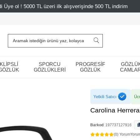
zeri ilk alışverişinde 500 TL indirim
Mağazalarımız – Ba
KLİPSLİ
SPORCU
PROGRESİF
GÖZLÜ
GÖZLÜK
GÖZLÜKLERİ
GÖZLÜK
CAMLAR
Yetkili Satıcı
Ücr
Carolina Herrer
Barkod
:
197737127916
(0) Yorum
Yoru