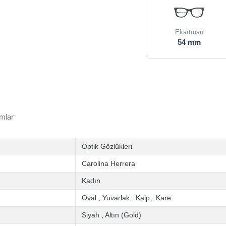
Ekartman
54 mm
mlar
Optik Gözlükleri
Carolina Herrera
Kadın
Oval
,
Yuvarlak
,
Kalp
,
Kare
Siyah
,
Altın (Gold)