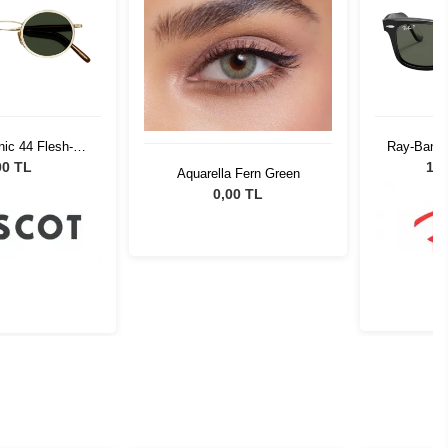
ic 44 Flesh-D.
Ray-Ban R
old G15 Pln
00 TL
12.
Aquarella Fern Green
0,00 TL