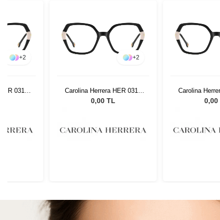
+
2
+
2
a HER 0310
Carolina Herrera HER 0310
Carolina Herr
80754
807
L
0,00 TL
0,00