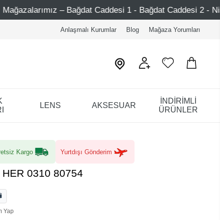
ğdat Caddesi 1 - Bağdat Caddesi 2 - Nişantaşı – Etiler – A
Anlaşmalı Kurumlar
Blog
Mağaza Yorumları
K
İNDİRİMLİ
LENS
AKSESUAR
I
ÜRÜNLER
etsiz Kargo
Yurtdışı Gönderim
a HER 0310 80754
m Yap