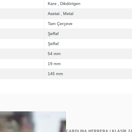
Kare
,
Dikdörtgen
Asetat
,
Metal
Tam Çerçeve
Şeffaf
Şeffaf
54 mm
19 mm
145 mm
CAROLINA HERRERA | KLASİK 