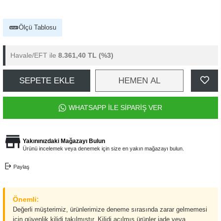
Ölçü Tablosu
Havale/EFT ile
8.361,40 TL
(%3)
SEPETE EKLE
HEMEN AL
WHATSAPP İLE SİPARİŞ VER
Yakınınızdaki Mağazayı Bulun
Ürünü incelemek veya denemek için size en yakın mağazayı bulun.
Paylaş
Önemli:
Değerli müşterimiz, ürünlerimize deneme sırasında zarar gelmemesi
için güvenlik kilidi takılmıştır. Kilidi açılmış ürünler iade veya