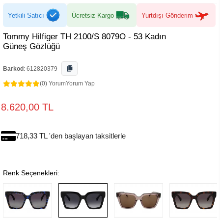
Yetkili Satıcı
Ücretsiz Kargo
Yurtdışı Gönderim
Tommy Hilfiger TH 2100/S 8079O - 53 Kadın
Güneş Gözlüğü
Barkod
:
612820379
(0) Yorum
Yorum Yap
8.620,00 TL
718,33 TL 'den başlayan taksitlerle
Renk Seçenekleri: