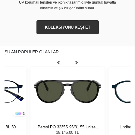
UV korumalı lensleri ve ikonik tasarım diliyle günlük hayatta
dinamik ve şık bir görünüm sunar.
KOLEKSİYONU KEŞFET
ŞU AN POPÜLER OLANLAR
+
3
son BL 50
Persol PO 3235S 95/31 55 Unisex
Lindberg
Güneş Gözlüğü
19.145,00 TL