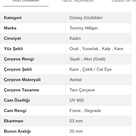
Ürün Özellikleri
Taksit Seçenekleri
Garanti Ve Te
Kategori
Güneş Gözlükleri
Marka
Tommy Hilfiger
Cinsiyet
Kadın
Yüz Şekli
Oval
,
Yuvarlak
,
Kalp
,
Kare
Çerçeve Rengi
Siyah
,
Altın (Gold)
Çerçeve Şekli
Kare
,
Çekik / Cat Eye
Çerçeve Materyali
Asetat
Çerçeve Tasarımı
Tam Çerçeve
Cam Özelliği
UV 400
Cam Rengi
Füme
,
Degrade
Ekartman
53 mm
Burun Aralığı
20 mm