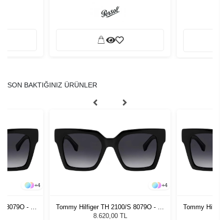
SON BAKTIĞINIZ ÜRÜNLER
+
4
+
4
S 8079O - 53
Tommy Hilfiger TH 2100/S 8079O - 53
Tommy Hilfi
zlüğü
Kadın Güneş Gözlüğü
Kadı
8.620,00 TL