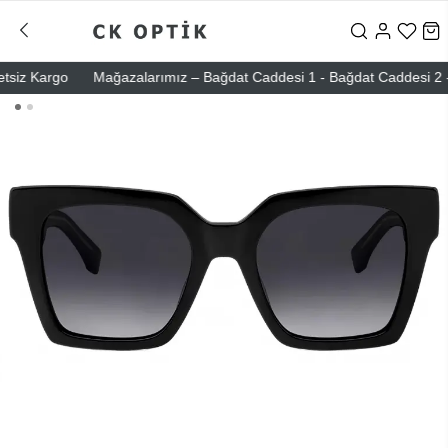
iz Kargo
Mağazalarımız – Bağdat Caddesi 1 - Bağdat Caddesi 2 - Nişa