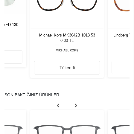
U12/ED 130
Michael Kors MK3042B 1013 53
Lindberg T
0,00 TL
Tükendi
SON BAKTIĞINIZ ÜRÜNLER