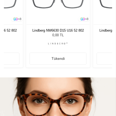
+
3
+
3
U16 52 802
Lindberg NW6630 D15 U16 52 802
Lindberg 
0,00 TL
Tükendi