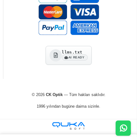
llms.txt
AI READY
© 2026
CK Optik
— Tüm hakları saklıdır.
1996 yılından bugüne daima sizinle.