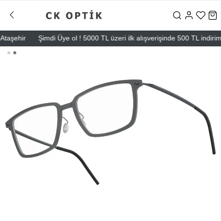
ehir
Şimdi Üye ol ! 5000 TL üzeri ilk alışverişinde 500 TL indirim