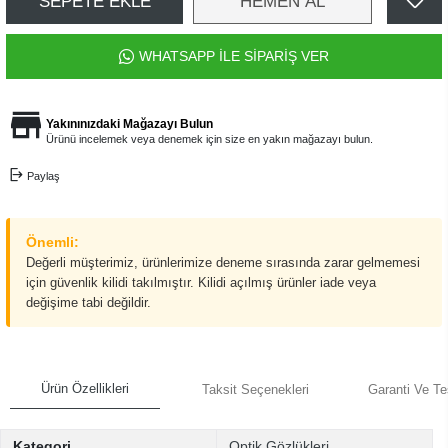
SEPETE EKLE
HEMEN AL
WHATSAPP İLE SİPARİŞ VER
Yakınınızdaki Mağazayı Bulun
Ürünü incelemek veya denemek için size en yakın mağazayı bulun.
Paylaş
Önemli:
Değerli müşterimiz, ürünlerimize deneme sırasında zarar gelmemesi
için güvenlik kilidi takılmıştır. Kilidi açılmış ürünler iade veya
değişime tabi değildir.
Ürün Özellikleri
Taksit Seçenekleri
Garanti Ve Te
Kategori
Optik Gözlükleri