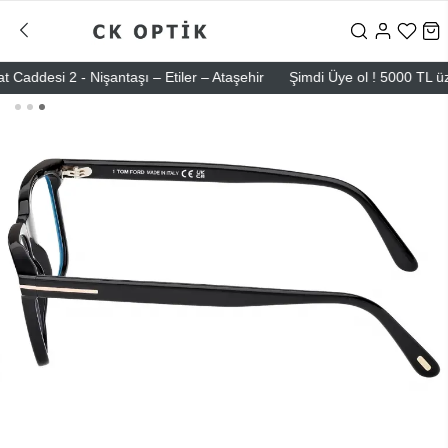
esi 2 - Nişantaşı – Etiler – Ataşehir
Şimdi Üye ol ! 5000 TL üzeri il