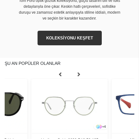
Tom Ford optik gözlük koleksiyonu, güçlü tasarım dili ve lüks
detaylarıyla öne çıkar. Keskin hatlı çerçeveleri, sofistike
duruşu ve zamansız estetik anlayışıyla stiline iddialı, modern
ve seçkin bir karakter kazandırır.
KOLEKSİYONU KEŞFET
ŞU AN POPÜLER OLANLAR
+
4