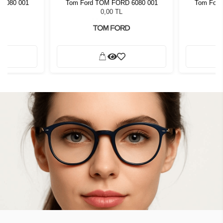
 6080 001
Tom Ford TOM FORD 6080 001
Tom Ford
0,00 TL