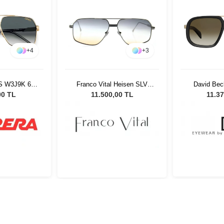
+
4
+
3
/S W3J9K 62
Franco Vital Heisen SLV
David Be
ş Gözlüğü
Unisex Güneş Gözlüğü
2M2HA 57 
00 TL
11.500,00 TL
11.37
Gö