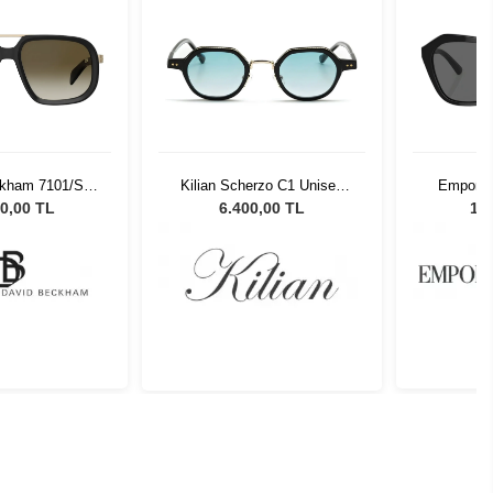
ckham 7101/S
Kilian Scherzo C1 Unisex
Emporio
Unisex Güneş
Güneş Gözlüğü
501787 
0,00 TL
6.400,00 TL
11.
zlüğü