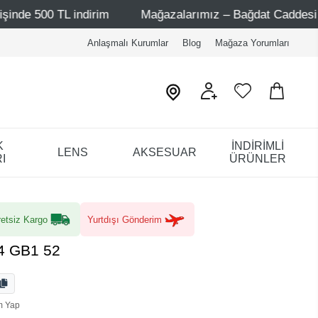
ndirim
Mağazalarımız – Bağdat Caddesi 1 - Bağdat Cadde
Anlaşmalı Kurumlar
Blog
Mağaza Yorumları
K
İNDİRİMLİ
LENS
AKSESUAR
I
ÜRÜNLER
etsiz Kargo
Yurtdışı Gönderim
4 GB1 52
m Yap