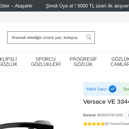
Şimdi Üye ol ! 5000 TL üzeri ilk alışverişinde 500 TL i
KLİPSLİ
SPORCU
PROGRESİF
GÖZLÜ
GÖZLÜK
GÖZLÜKLERİ
GÖZLÜK
CAMLAR
Yetkili Satıcı
Ücr
Versace VE 334
Barkod
:
8056597921893
(0) Yorum
Yoru