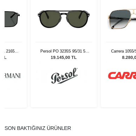
 EA 2165D
Persol PO 3235S 95/31 55
Carrera 1055
ex Güneş
Unisex Güneş Gözlüğü
Erkek Güne
0 TL
19.145,00 TL
8.280,
ü
SON BAKTIĞINIZ ÜRÜNLER