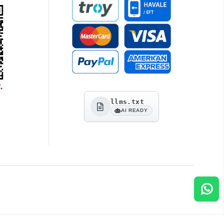
llms.txt
AI READY