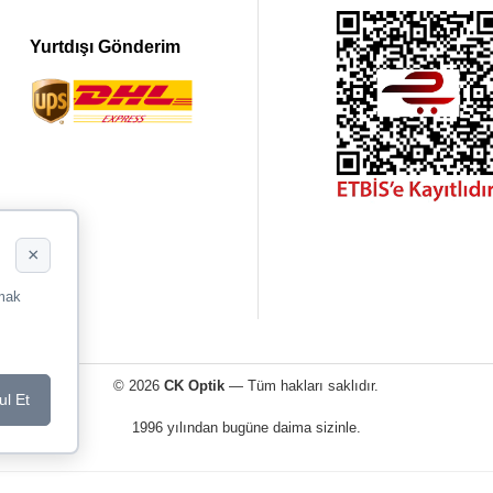
Yurtdışı Gönderim
×
rmak
© 2026
CK Optik
— Tüm hakları saklıdır.
ul Et
1996 yılından bugüne daima sizinle.