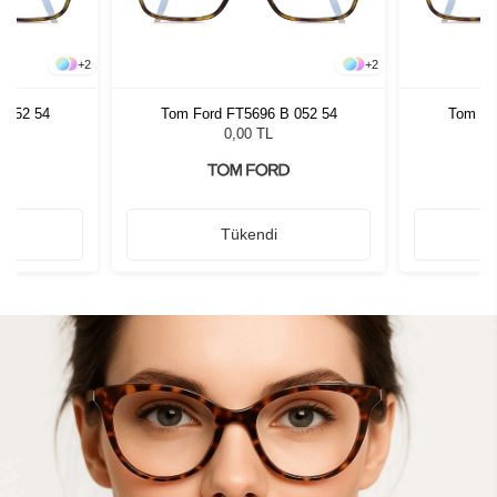
+
2
+
2
 052 54
Tom Ford FT5696 B 052 54
Tom Fo
0,00 TL
Tükendi