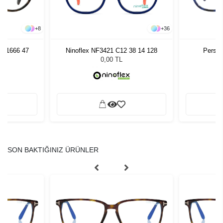
+
8
+
36
86 1666 47
Ninoflex NF3421 C12 38 14 128
Persol
0,00 TL
SON BAKTIĞINIZ ÜRÜNLER