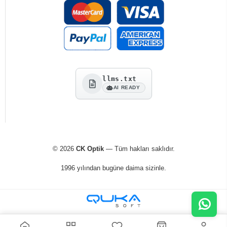
llms.txt
AI READY
© 2026
CK Optik
— Tüm hakları saklıdır.
1996 yılından bugüne daima sizinle.