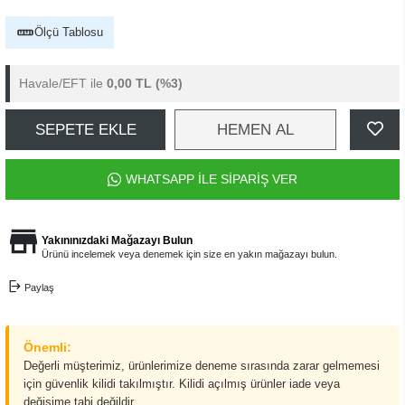
Ölçü Tablosu
Havale/EFT ile
0,00 TL
(%3)
SEPETE EKLE
HEMEN AL
WHATSAPP İLE SİPARİŞ VER
Yakınınızdaki Mağazayı Bulun
Ürünü incelemek veya denemek için size en yakın mağazayı bulun.
Paylaş
Önemli:
Değerli müşterimiz, ürünlerimize deneme sırasında zarar gelmemesi
için güvenlik kilidi takılmıştır. Kilidi açılmış ürünler iade veya
değişime tabi değildir.