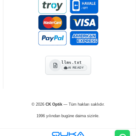
llms.txt
AI READY
© 2026
CK Optik
— Tüm hakları saklıdır.
1996 yılından bugüne daima sizinle.