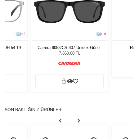
+
2
+
4
 POH 54 19
Carrera 8053/CS 807 Unisex Güneş
Rain
Gözlüğü
7.860,00 TL
SON BAKTIĞINIZ ÜRÜNLER