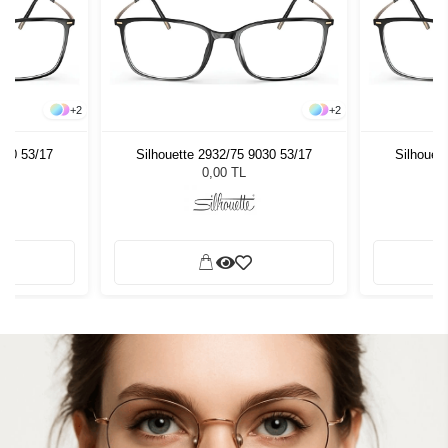
+
2
+
2
030 53/17
Silhouette 2932/75 9030 53/17
Silhouet
0,00 TL