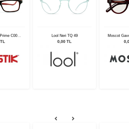
 Prime C004
Lool Neri TQ 49
Moscot Gavo
55861
02
 TL
0,00 TL
0,