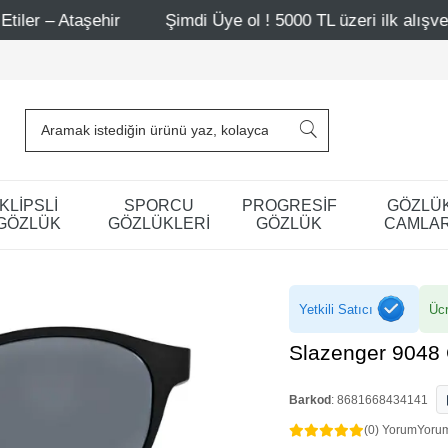
ehir
Şimdi Üye ol ! 5000 TL üzeri ilk alışverişinde 500 
KLİPSLİ
SPORCU
PROGRESİF
GÖZLÜ
GÖZLÜK
GÖZLÜKLERİ
GÖZLÜK
CAMLAR
Yetkili Satıcı
Ücr
Slazenger 9048
Barkod
:
8681668434141
(0) Yorum
Yoru