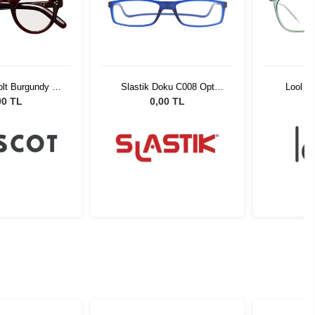
lt Burgundy 45
Slastik Doku C008 Opt
Lool D
21-01
1055081
00 TL
0,00 TL