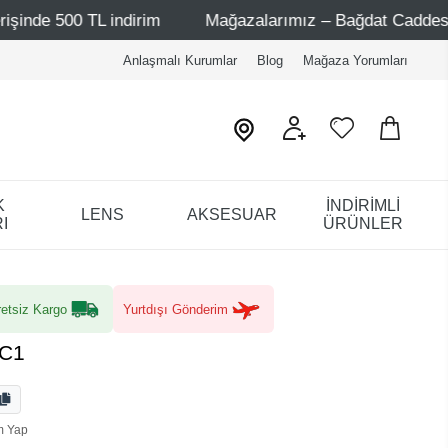
TL indirim
Mağazalarımız – Bağdat Caddesi 1 - Bağdat Ca
Anlaşmalı Kurumlar
Blog
Mağaza Yorumları
K
İNDİRİMLİ
LENS
AKSESUAR
I
ÜRÜNLER
etsiz Kargo
Yurtdışı Gönderim
 C1
m Yap