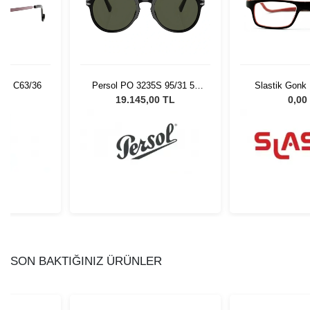
11 C63/36
Persol PO 3235S 95/31 55
Slastik Gonk
Unisex Güneş Gözlüğü
Opt 10
L
19.145,00 TL
0,00
SON BAKTIĞINIZ ÜRÜNLER