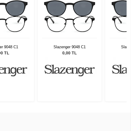
er 9048 C1
Slazenger 9048 C1
Slaze
00 TL
0,00 TL