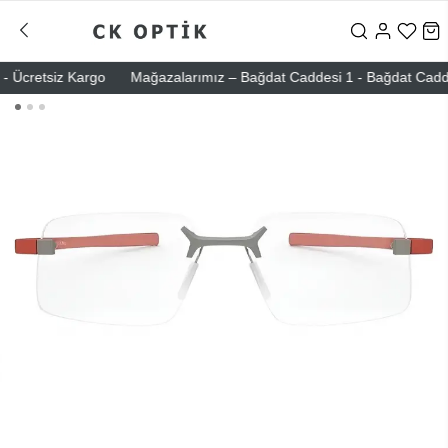
Ücretsiz Kargo
Mağazalarımız – Bağdat Caddesi 1 - Bağdat Caddesi 2