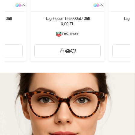
+
5
+
5
5U 068
Tag Heuer TH50005U 068
Tag H
0,00 TL