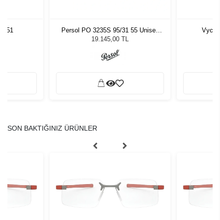
7 51
Persol PO 3235S 95/31 55 Unisex
Vycoz
Güneş Gözlüğü
19.145,00 TL
SON BAKTIĞINIZ ÜRÜNLER