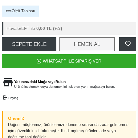
Ölçü Tablosu
Havale/EFT ile
0,00 TL
(%3)
SEPETE EKLE
HEMEN AL
WHATSAPP İLE SİPARİŞ VER
Yakınınızdaki Mağazayı Bulun
Ürünü incelemek veya denemek için size en yakın mağazayı bulun.
Paylaş
Önemli:
Değerli müşterimiz, ürünlerimize deneme sırasında zarar gelmemesi
için güvenlik kilidi takılmıştır. Kilidi açılmış ürünler iade veya
değişime tabi değildir.