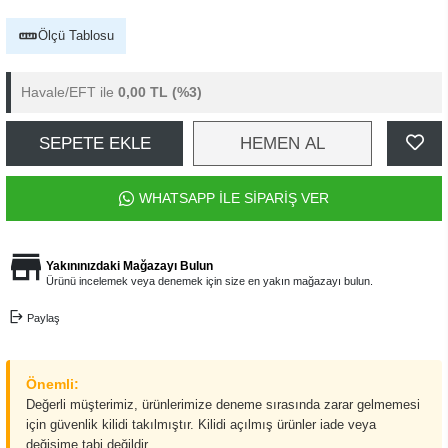
Ölçü Tablosu
Havale/EFT ile
0,00 TL
(%3)
SEPETE EKLE
HEMEN AL
WHATSAPP İLE SİPARİŞ VER
Yakınınızdaki Mağazayı Bulun
Ürünü incelemek veya denemek için size en yakın mağazayı bulun.
Paylaş
Önemli:
Değerli müşterimiz, ürünlerimize deneme sırasında zarar gelmemesi
için güvenlik kilidi takılmıştır. Kilidi açılmış ürünler iade veya
değişime tabi değildir.