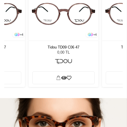
+
4
+
4
6 47
Tidou TD09 C06 47
Tid
0,00 TL