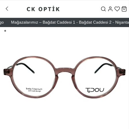
Mağazalarımız – Bağdat Caddesi 1 - Bağdat Caddesi 2 - Nişantaşı – 