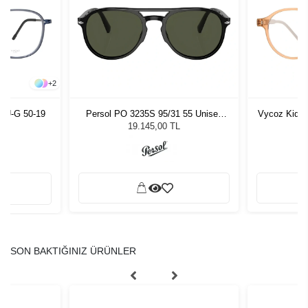
+
2
LU-G 50-19
Persol PO 3235S 95/31 55 Unisex
Vycoz Kids 
Güneş Gözlüğü
19.145,00 TL
SON BAKTIĞINIZ ÜRÜNLER