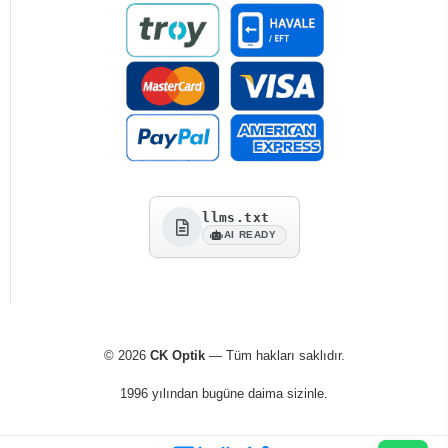
llms.txt
AI READY
© 2026
CK Optik
— Tüm hakları saklıdır.
1996 yılından bugüne daima sizinle.