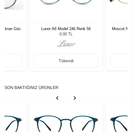
B Ekran Göz.
Lunor A6 Model 246 Renk 56
Moscot Noa
0,00 TL
Tükendi
SON BAKTIĞINIZ ÜRÜNLER