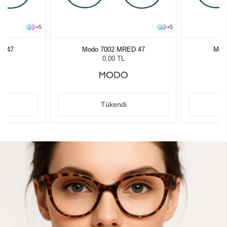
+
5
+
5
D 47
Modo 7002 MRED 47
Mod
0,00 TL
Tükendi