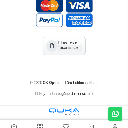
llms.txt
AI READY
© 2026
CK Optik
— Tüm hakları saklıdır.
1996 yılından bugüne daima sizinle.