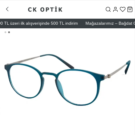
 üzeri ilk alışverişinde 500 TL indirim
Mağazalarımız – Bağdat Cadde