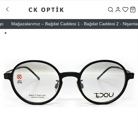
Mağazalarımız – Bağdat Caddesi 1 - Bağdat Caddesi 2 - Nişantaşı – 