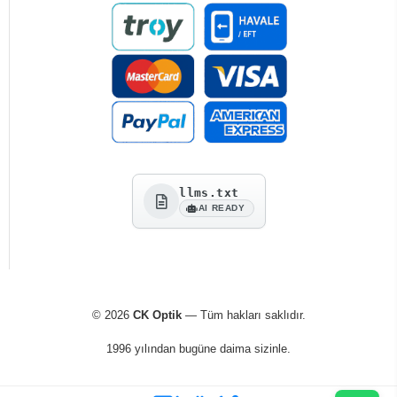
llms.txt
AI READY
© 2026
CK Optik
— Tüm hakları saklıdır.
1996 yılından bugüne daima sizinle.