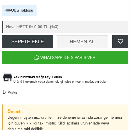
Ölçü Tablosu
Havale/EFT ile
0,00 TL
(%3)
SEPETE EKLE
HEMEN AL
WHATSAPP İLE SİPARİŞ VER
Yakınınızdaki Mağazayı Bulun
Ürünü incelemek veya denemek için size en yakın mağazayı bulun.
Paylaş
Önemli:
Değerli müşterimiz, ürünlerimize deneme sırasında zarar gelmemesi
için güvenlik kilidi takılmıştır. Kilidi açılmış ürünler iade veya
değişime tabi değildir.