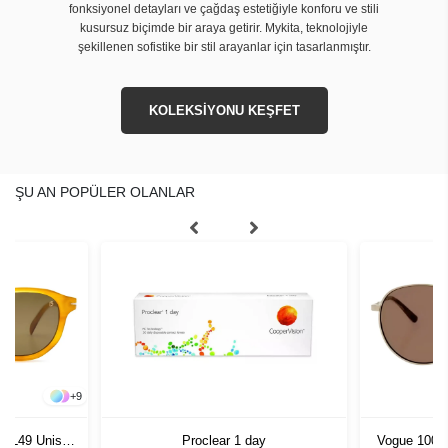
fonksiyonel detayları ve çağdaş estetiğiyle konforu ve stili
kusursuz biçimde bir araya getirir. Mykita, teknolojiyle
şekillenen sofistike bir stil arayanlar için tasarlanmıştır.
KOLEKSİYONU KEŞFET
ŞU AN POPÜLER OLANLAR
+
9
B4L49 Unisex
Proclear 1 day
Vogue 1002