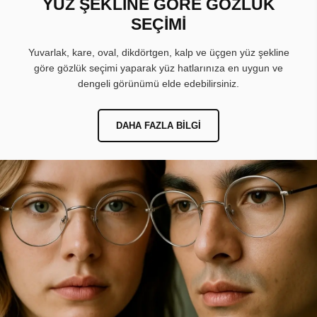
YÜZ ŞEKLİNE GÖRE GÖZLÜK
SEÇİMİ
Yuvarlak, kare, oval, dikdörtgen, kalp ve üçgen yüz şekline
göre gözlük seçimi yaparak yüz hatlarınıza en uygun ve
dengeli görünümü elde edebilirsiniz.
DAHA FAZLA BILGI