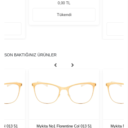
ğü
0,00 TL
Tükendi
SON BAKTIĞINIZ ÜRÜNLER
 Col 013 51
Mykita No1 Florentine Col 013 51
Mykita No1