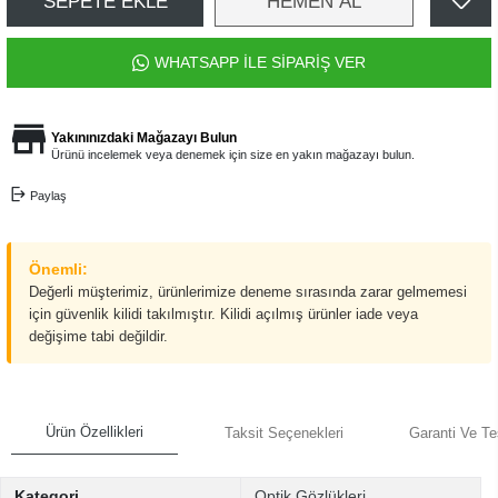
SEPETE EKLE
HEMEN AL
WHATSAPP İLE SİPARİŞ VER
Yakınınızdaki Mağazayı Bulun
Ürünü incelemek veya denemek için size en yakın mağazayı bulun.
Paylaş
Önemli:
Değerli müşterimiz, ürünlerimize deneme sırasında zarar gelmemesi
için güvenlik kilidi takılmıştır. Kilidi açılmış ürünler iade veya
değişime tabi değildir.
Ürün Özellikleri
Taksit Seçenekleri
Garanti Ve Te
Kategori
Optik Gözlükleri