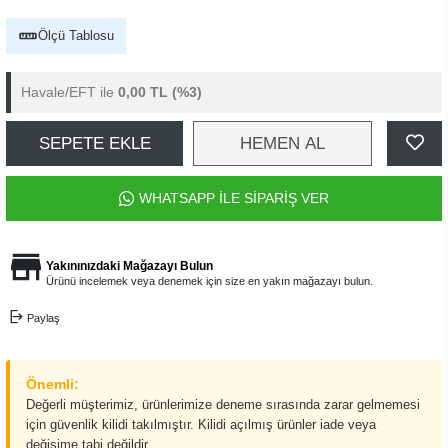
Ölçü Tablosu
Havale/EFT ile
0,00 TL
(%3)
SEPETE EKLE
HEMEN AL
WHATSAPP İLE SİPARİŞ VER
Yakınınızdaki Mağazayı Bulun
Ürünü incelemek veya denemek için size en yakın mağazayı bulun.
Paylaş
Önemli:
Değerli müşterimiz, ürünlerimize deneme sırasında zarar gelmemesi
için güvenlik kilidi takılmıştır. Kilidi açılmış ürünler iade veya
değişime tabi değildir.