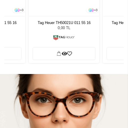
+
3
+
3
011 55 16
Tag Heuer TH50021U 011 55 16
Tag Heue
0,00 TL