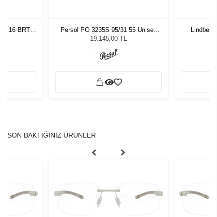
ight 16 BRTQ
Persol PO 3235S 95/31 55 Unisex
Lindberg
Güneş Gözlüğü
19.145,00 TL
SON BAKTIĞINIZ ÜRÜNLER