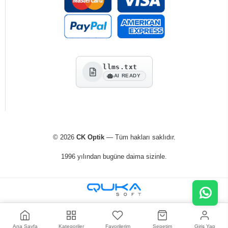
llms.txt
AI READY
© 2026
CK Optik
— Tüm hakları saklıdır.
1996 yılından bugüne daima sizinle.
Ana Sayfa
Kategoriler
Favorilerim
Sepetim
Giriş Yap