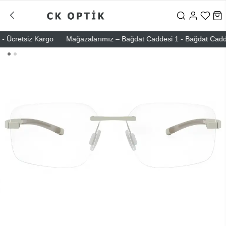
 Ücretsiz Kargo
Mağazalarımız – Bağdat Caddesi 1 - Bağdat Caddesi 2