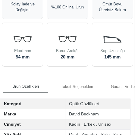
Kolay İade ve
Ömür Boyu
%100 Orijinal Ürün
Değişim
Ücretsiz Bakım
Ekartman
Burun Aralığı
Sap Uzunluğu
54 mm
20 mm
145 mm
Ürün Özellikleri
Taksit Seçenekleri
Garanti Ve Te
Kategori
Optik Gözlükleri
Marka
David Beckham
Cinsiyet
Kadın
,
Erkek
,
Unisex
Yüz Şekli
Oval
,
Yuvarlak
,
Kalp
,
Kare