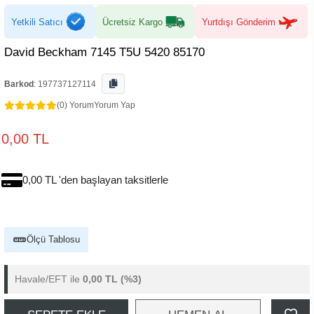
Yetkili Satıcı
Ücretsiz Kargo
Yurtdışı Gönderim
David Beckham 7145 T5U 5420 85170
Barkod
:
197737127114
(0) Yorum
Yorum Yap
0,00 TL
0,00 TL 'den başlayan taksitlerle
Ölçü Tablosu
Havale/EFT ile
0,00 TL
(%3)