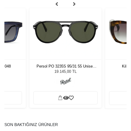
UE 048
Persol PO 3235S 95/31 55 Unisex
Kili
Güneş Gözlüğü
L
19.145,00 TL
SON BAKTIĞINIZ ÜRÜNLER