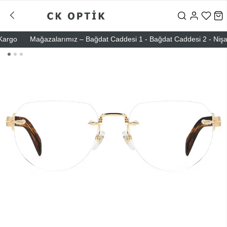
go
Mağazalarımız – Bağdat Caddesi 1 - Bağdat Caddesi 2 - Nişantaşı 