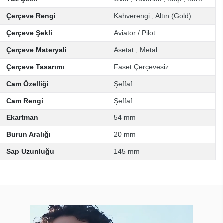
Çerçeve Rengi
Kahverengi
,
Altın (Gold)
Çerçeve Şekli
Aviator / Pilot
Çerçeve Materyali
Asetat
,
Metal
Çerçeve Tasarımı
Faset Çerçevesiz
Cam Özelliği
Şeffaf
Cam Rengi
Şeffaf
Ekartman
54 mm
Burun Aralığı
20 mm
Sap Uzunluğu
145 mm