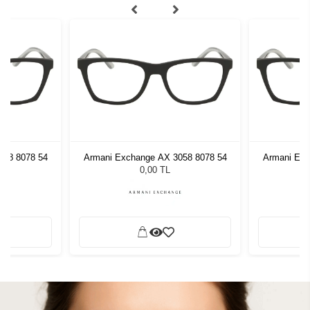
058 8078 54
Armani Exchange AX 3058 8078 54
Armani Exc
0,00 TL