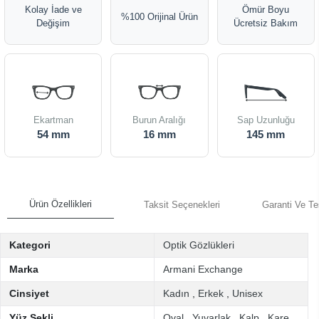
Kolay İade ve
Ömür Boyu
%100 Orijinal Ürün
Değişim
Ücretsiz Bakım
Ekartman
Burun Aralığı
Sap Uzunluğu
54 mm
16 mm
145 mm
Ürün Özellikleri
Taksit Seçenekleri
Garanti Ve Te
Kategori
Optik Gözlükleri
Marka
Armani Exchange
Cinsiyet
Kadın
,
Erkek
,
Unisex
Yüz Şekli
Oval
,
Yuvarlak
,
Kalp
,
Kare