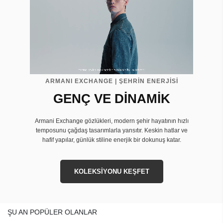
ARMANI EXCHANGE | ŞEHRİN ENERJİSİ
GENÇ VE DİNAMİK
Armani Exchange gözlükleri, modern şehir hayatının hızlı
temposunu çağdaş tasarımlarla yansıtır. Keskin hatlar ve
hafif yapılar, günlük stiline enerjik bir dokunuş katar.
KOLEKSİYONU KEŞFET
ŞU AN POPÜLER OLANLAR