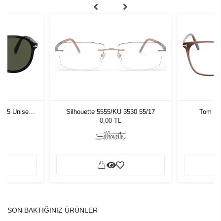
1 55 Unisex
Silhouette 5555/KU 3530 55/17
Tom Fo
ğü
L
0,00 TL
SON BAKTIĞINIZ ÜRÜNLER