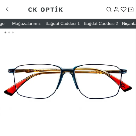
Mağazalarımız – Bağdat Caddesi 1 - Bağdat Caddesi 2 - Nişantaşı – 