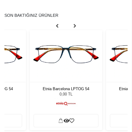
SON BAKTIĞINIZ ÜRÜNLER
PTOG 54
Etnia Barcelona LPTOG 54
Etnia 
0,00 TL