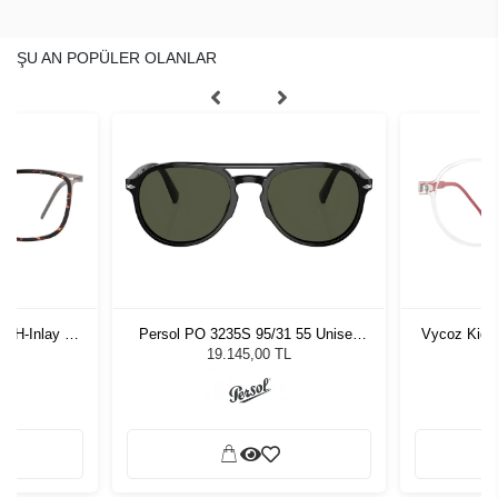
ŞU AN POPÜLER OLANLAR
-H-Inlay 53-
Persol PO 3235S 95/31 55 Unisex
Vycoz Kids
Güneş Gözlüğü
19.145,00 TL