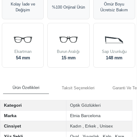
Kolay İade ve
Ömür Boyu
%100 Orijinal Ürün
Değişim
Ücretsiz Bakım
Ekartman
Burun Aralığı
Sap Uzunluğu
54 mm
15 mm
148 mm
Ürün Özellikleri
Taksit Seçenekleri
Garanti Ve Te
Kategori
Optik Gözlükleri
Marka
Etnia Barcelona
Cinsiyet
Kadın
,
Erkek
,
Unisex
Yüz Şekli
Oval
,
Yuvarlak
,
Kalp
,
Kare