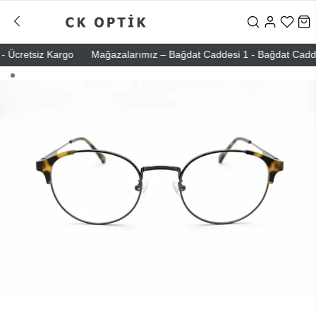
Ücretsiz Kargo
Mağazalarımız – Bağdat Caddesi 1 - Bağdat Caddesi 2 