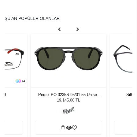
ŞU AN POPÜLER OLANLAR
+
4
0 C3
Persol PO 3235S 95/31 55 Unisex
Silho
Güneş Gözlüğü
19.145,00 TL