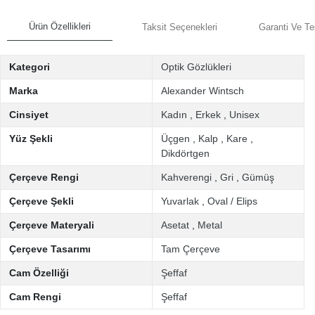
Ürün Özellikleri
Taksit Seçenekleri
Garanti Ve Te
Kategori
Optik Gözlükleri
Marka
Alexander Wintsch
Cinsiyet
Kadın
,
Erkek
,
Unisex
Yüz Şekli
Üçgen
,
Kalp
,
Kare
,
Dikdörtgen
Çerçeve Rengi
Kahverengi
,
Gri
,
Gümüş
Çerçeve Şekli
Yuvarlak
,
Oval / Elips
Çerçeve Materyali
Asetat
,
Metal
Çerçeve Tasarımı
Tam Çerçeve
Cam Özelliği
Şeffaf
Cam Rengi
Şeffaf