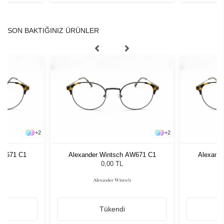
SON BAKTIĞINIZ ÜRÜNLER
+
2
+
2
AW671 C1
Alexander Wintsch AW671 C1
Alexand
0,00 TL
Tükendi