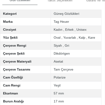
Ürün Özellikleri
Taksit Seçenekleri
Garanti Ve Te
Kategori
Güneş Gözlükleri
Marka
Tag Heuer
Cinsiyet
Kadın
,
Erkek
,
Unisex
Yüz Şekli
Oval
,
Yuvarlak
,
Kalp
,
Kare
Çerçeve Rengi
Siyah
,
Gri
Çerçeve Şekli
Dikdörtgen
Çerçeve Materyali
Asetat
Çerçeve Tasarımı
Tam Çerçeve
Cam Özelliği
Polarize
Cam Rengi
Yeşil
Ekartman
57 mm
Burun Aralığı
17 mm