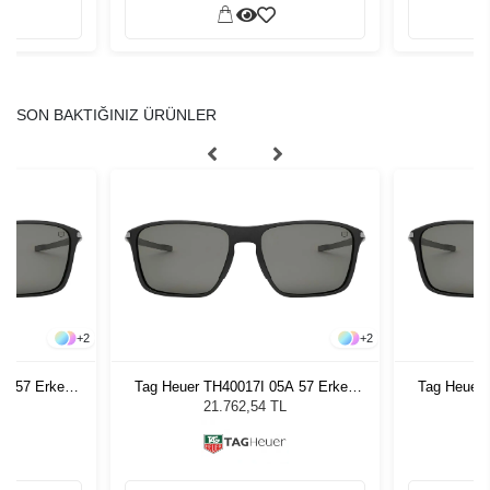
SON BAKTIĞINIZ ÜRÜNLER
+
2
+
2
5A 57 Erkek
Tag Heuer TH40017I 05A 57 Erkek
Tag Heuer 
ğü
Güneş Gözlüğü
G
L
21.762,54 TL