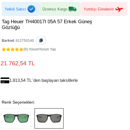
Yetkili Satıcı
Ücretsiz Kargo
Yurtdışı Gönderim
Tag Heuer TH40017I 05A 57 Erkek Güneş
Gözlüğü
Barkod
:
612750140
(0) Yorum
Yorum Yap
21.762,54 TL
1.813,54 TL 'den başlayan taksitlerle
Renk Seçenekleri: