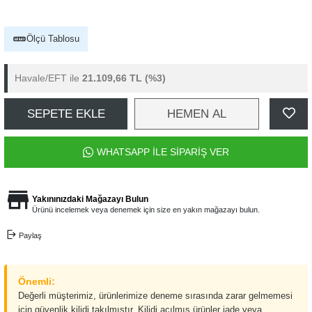
Ölçü Tablosu
Havale/EFT ile
21.109,66 TL
(%3)
SEPETE EKLE
HEMEN AL
WHATSAPP İLE SİPARİŞ VER
Yakınınızdaki Mağazayı Bulun
Ürünü incelemek veya denemek için size en yakın mağazayı bulun.
Paylaş
Önemli:
Değerli müşterimiz, ürünlerimize deneme sırasında zarar gelmemesi
için güvenlik kilidi takılmıştır. Kilidi açılmış ürünler iade veya