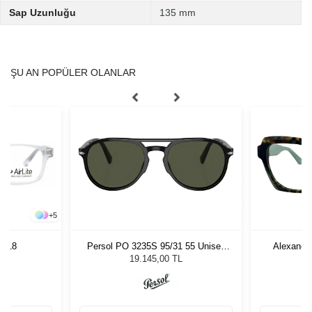
Sap Uzunluğu
135 mm
ŞU AN POPÜLER OLANLAR
+
5
 4818
Persol PO 3235S 95/31 55 Unisex
Alexande
Güneş Gözlüğü
19.145,00 TL