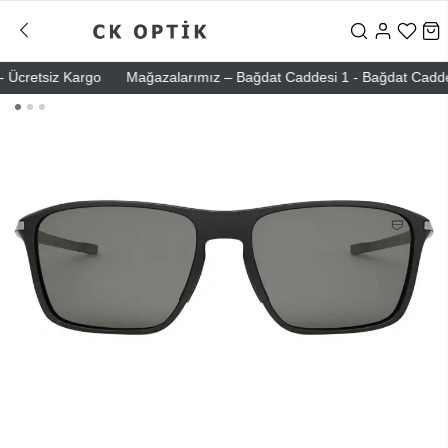
cretsiz Kargo
Mağazalarımız – Bağdat Caddesi 1 - Bağdat Caddesi 2 