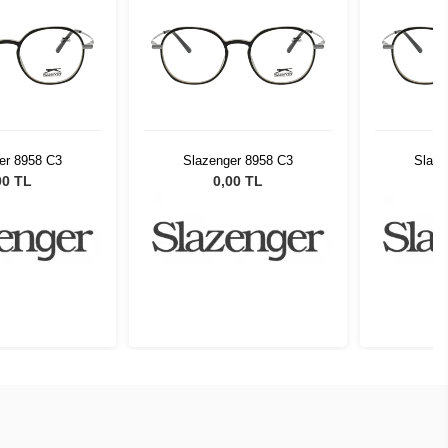
er 8958 C3
Slazenger 8958 C3
Slaze
00 TL
0,00 TL