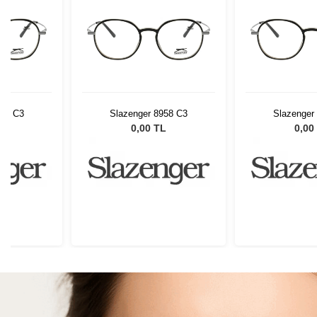
958 C3
Slazenger 8958 C3
Slazenger
L
0,00 TL
0,00