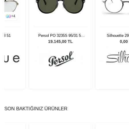
+
4
Persol PO 3235S 95/31 55
Silhouette 2
848 51
Unisex Güneş Gözlüğü
48/
19.145,00 TL
0,00
L
SON BAKTIĞINIZ ÜRÜNLER