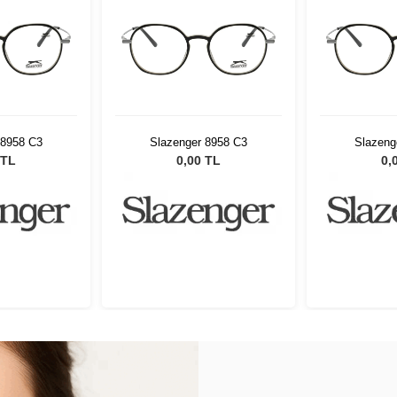
 8958 C3
Slazenger 8958 C3
Slazeng
 TL
0,00 TL
0,