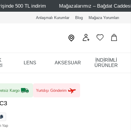
L indirim
Mağazalarımız – Bağdat Caddesi 1 - Bağdat Ca
Anlaşmalı Kurumlar
Blog
Mağaza Yorumları
K
İNDİRİMLİ
LENS
AKSESUAR
I
ÜRÜNLER
etsiz Kargo
Yurtdışı Gönderim
 C3
m Yap