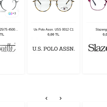
+
3
925/75 4500
Us Polo Assn. USS 0012 C1
Slazeng
20
 TL
0,00 TL
0,