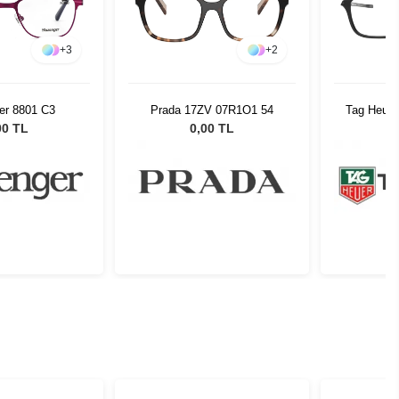
+
3
+
2
er 8801 C3
Prada 17ZV 07R1O1 54
Tag Heuer
00 TL
0,00 TL