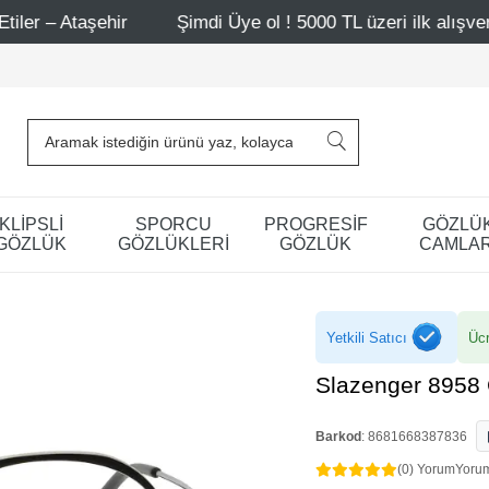
hir
Şimdi Üye ol ! 5000 TL üzeri ilk alışverişinde 500 T
KLİPSLİ
SPORCU
PROGRESİF
GÖZLÜ
GÖZLÜK
GÖZLÜKLERİ
GÖZLÜK
CAMLAR
Yetkili Satıcı
Ücr
Slazenger 8958
Barkod
:
8681668387836
(0) Yorum
Yoru