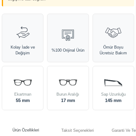
Kolay İade ve
Ömür Boyu
%100 Orijinal Ürün
Değişim
Ücretsiz Bakım
Ekartman
Burun Aralığı
Sap Uzunluğu
55 mm
17 mm
145 mm
Ürün Özellikleri
Taksit Seçenekleri
Garanti Ve Te