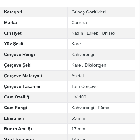
Kategori
Güneş Gözlükleri
Marka
Carrera
Cinsiyet
Kadın
,
Erkek
,
Unisex
Yüz Şekli
Kare
Çerçeve Rengi
Kahverengi
Çerçeve Şekli
Kare
,
Dikdörtgen
Çerçeve Materyali
Asetat
Çerçeve Tasarımı
Tam Çerçeve
Cam Özelliği
UV 400
Cam Rengi
Kahverengi
,
Füme
Ekartman
55 mm
Burun Aralığı
17 mm
Sap Uzunluğu
145 mm