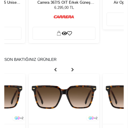
1 55 Unisex
Carrera 367/S OIT Erkek Güneş
Air Opti
ğü
Gözlüğü
L
6.295,00 TL
SON BAKTIĞINIZ ÜRÜNLER
+
2
+
2