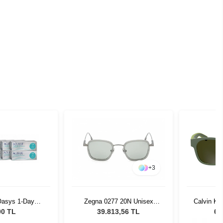
+
3
Oasys 1-Day
Calvin Kl
Zegna 0277 20N Unisex
ens Seti 6 Kutu
309 Mat
Güneş Gözlüğü
00 TL
6.
39.813,56 TL
Gün