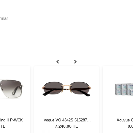
mlar
ing II P-WCK
Vogue VO 4342S 515287 -
Acuvue 
55 Kadın Güneş Gözlüğü
İndirimli L
 TL
7.240,00 TL
0,