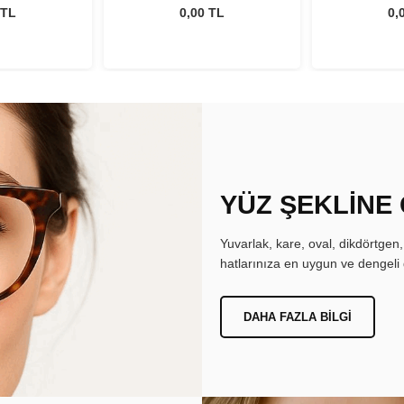
atism
Astigmatism
Asti
 TL
0,00 TL
0,
YÜZ ŞEKLİNE
Yuvarlak, kare, oval, dikdörtgen
hatlarınıza en uygun ve dengeli 
DAHA FAZLA BILGI