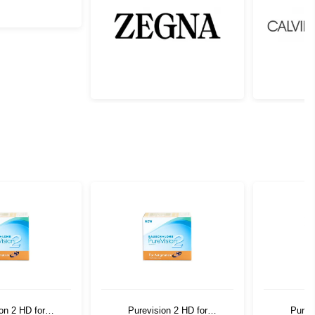
on 2 HD for
Purevision 2 HD for
Purev