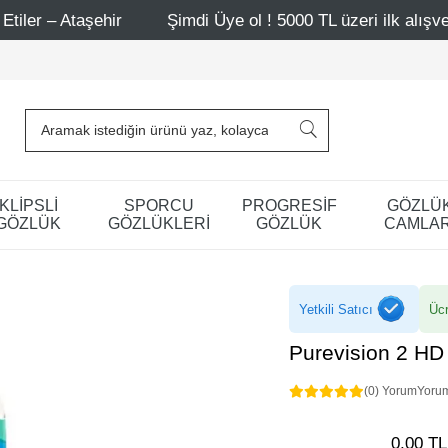
ehir
Şimdi Üye ol ! 5000 TL üzeri ilk alışverişinde 500 
KLİPSLİ
SPORCU
PROGRESİF
GÖZLÜ
GÖZLÜK
GÖZLÜKLERİ
GÖZLÜK
CAMLAR
Yetkili Satıcı
Ücr
Purevision 2 HD
(0) Yorum
Yoru
0,00 TL