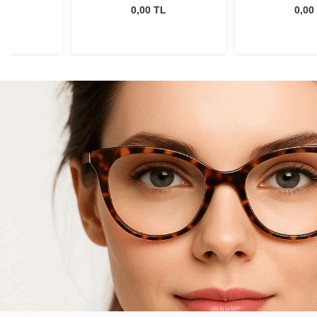
ism
Astigmatism
Astigm
L
0,00 TL
0,00