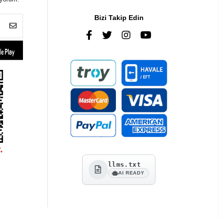
Bizi Takip Edin
llms.txt
AI READY