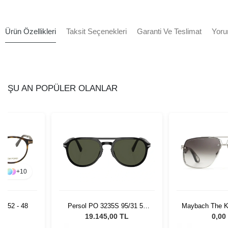
Ürün Özellikleri
Taksit Seçenekleri
Garanti Ve Teslimat
Yoru
ŞU AN POPÜLER OLANLAR
+
10
 052 - 48
Persol PO 3235S 95/31 55
Maybach The K
Unisex Güneş Gözlüğü
L
19.145,00 TL
0,00