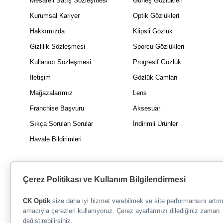
Mesafeli Satış Sözleşmesi
Güneş Gözlükleri
Kurumsal Kariyer
Optik Gözlükleri
Hakkımızda
Klipsli Gözlük
Gizlilik Sözleşmesi
Sporcu Gözlükleri
Kullanıcı Sözleşmesi
Progresif Gözlük
İletişim
Gözlük Camları
Mağazalarımız
Lens
Franchise Başvuru
Aksesuar
Sıkça Sorulan Sorular
İndirimli Ürünler
Havale Bildirimleri
Çerez Politikası ve Kullanım Bilgilendirmesi
CK Optik
size daha iyi hizmet verebilmek ve site performansını artı
amacıyla çerezleri kullanıyoruz. Çerez ayarlarınızı dilediğiniz zaman
değiştirebilirsiniz.