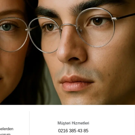
Müşteri Hizmetleri
melerden
0216 385 43 85
iyorum.