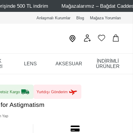
TL indirim
Mağazalarımız – Bağdat Caddesi 1 - Bağdat C
Anlaşmalı Kurumlar
Blog
Mağaza Yorumları
K
İNDİRİMLİ
LENS
AKSESUAR
I
ÜRÜNLER
etsiz Kargo
Yurtdışı Gönderim
 for Astigmatism
m Yap