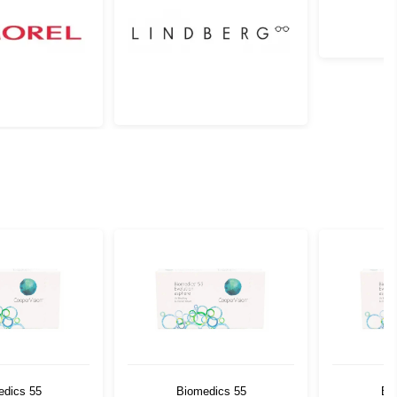
edics 55
Biomedics 55
Bi