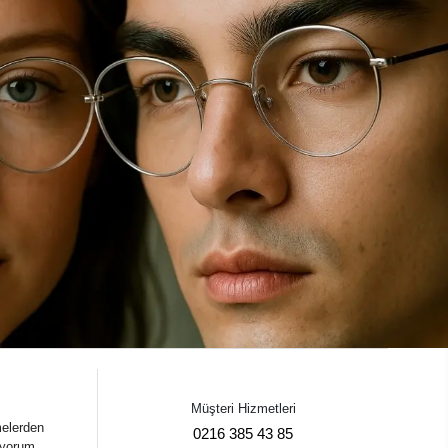
Müşteri Hizmetleri
melerden
0216 385 43 85
iyorum.