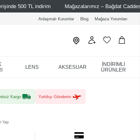
L indirim
Mağazalarımız – Bağdat Caddesi 1 - Bağdat Cad
Anlaşmalı Kurumlar
Blog
Mağaza Yorumları
K
İNDİRİMLİ
LENS
AKSESUAR
I
ÜRÜNLER
etsiz Kargo
Yurtdışı Gönderim
m Yap