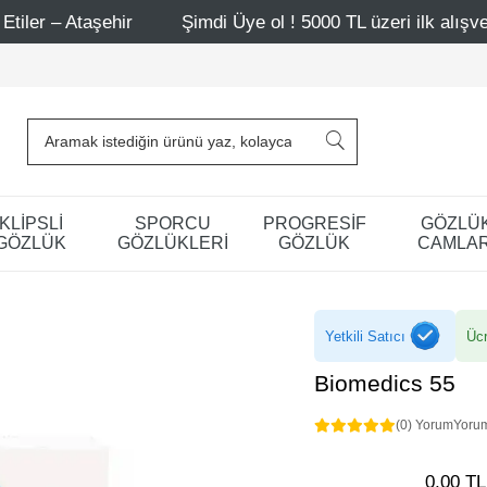
hir
Şimdi Üye ol ! 5000 TL üzeri ilk alışverişinde 500 T
KLİPSLİ
SPORCU
PROGRESİF
GÖZLÜ
GÖZLÜK
GÖZLÜKLERİ
GÖZLÜK
CAMLAR
Yetkili Satıcı
Ücr
Biomedics 55
(0) Yorum
Yoru
0,00 TL