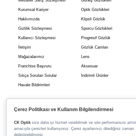
Mesafeli Satış Sözleşmesi
Güneş Gözlükleri
Kurumsal Kariyer
Optik Gözlükleri
Hakkımızda
Klipsli Gözlük
Gizlilik Sözleşmesi
Sporcu Gözlükleri
Kullanıcı Sözleşmesi
Progresif Gözlük
İletişim
Gözlük Camları
Mağazalarımız
Lens
Franchise Başvuru
Aksesuar
Sıkça Sorulan Sorular
İndirimli Ürünler
Havale Bildirimleri
Çerez Politikası ve Kullanım Bilgilendirmesi
CK Optik
size daha iyi hizmet verebilmek ve site performansını artı
amacıyla çerezleri kullanıyoruz. Çerez ayarlarınızı dilediğiniz zaman
değiştirebilirsiniz.