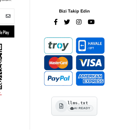
Bizi Takip Edin
llms.txt
AI READY