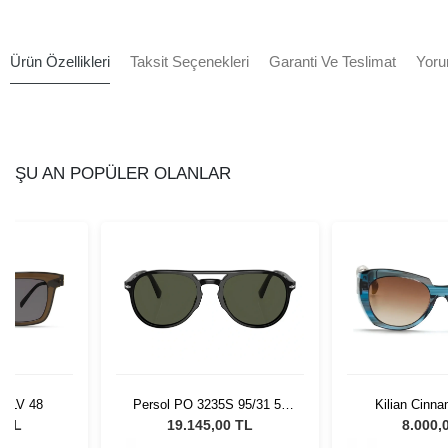
Ürün Özellikleri
Taksit Seçenekleri
Garanti Ve Teslimat
Yoru
ŞU AN POPÜLER OLANLAR
 OLV 48
Persol PO 3235S 95/31 55
Kilian Cinn
Unisex Güneş Gözlüğü
8 TL
19.145,00 TL
8.000,