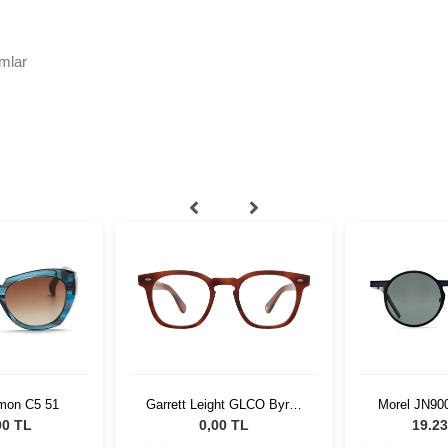
mlar
amon C5 51
Garrett Leight GLCO Byrne
Morel JN90
46 Vintage Burnt Tortoise
00 TL
0,00 TL
19.23