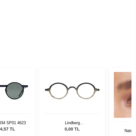
034 SP01 4623
Lindberg
LDO.AC1011.AI26.42135
4,57 TL
0,00 TL
Natura