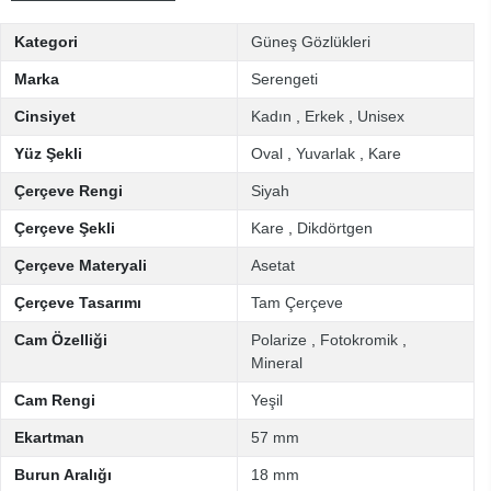
Kategori
Güneş Gözlükleri
Marka
Serengeti
Cinsiyet
Kadın
,
Erkek
,
Unisex
Yüz Şekli
Oval
,
Yuvarlak
,
Kare
Çerçeve Rengi
Siyah
Çerçeve Şekli
Kare
,
Dikdörtgen
Çerçeve Materyali
Asetat
Çerçeve Tasarımı
Tam Çerçeve
Cam Özelliği
Polarize
,
Fotokromik
,
Mineral
Cam Rengi
Yeşil
Ekartman
57 mm
Burun Aralığı
18 mm