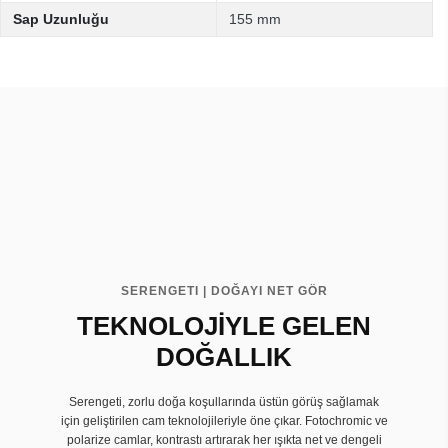
Sap Uzunluğu
155 mm
SERENGETI | DOĞAYI NET GÖR
TEKNOLOJİYLE GELEN
DOĞALLIK
Serengeti, zorlu doğa koşullarında üstün görüş sağlamak
için geliştirilen cam teknolojileriyle öne çıkar. Fotochromic ve
polarize camlar, kontrastı artırarak her ışıkta net ve dengeli