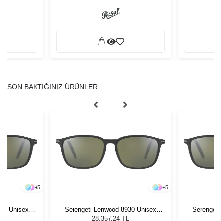
SON BAKTIĞINIZ ÜRÜNLER
+
5
+
5
930 Unisex
Serengeti Lenwood 8930 Unisex
Serengeti
ğü
Güneş Gözlüğü
G
L
28.357,24 TL