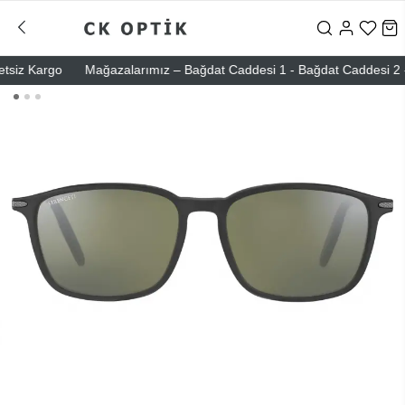
iz Kargo
Mağazalarımız – Bağdat Caddesi 1 - Bağdat Caddesi 2 - Nişa