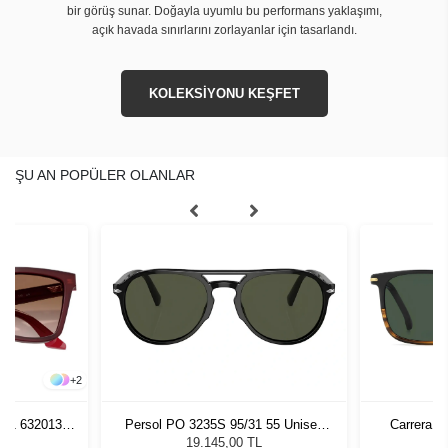
bir görüş sunar. Doğayla uyumlu bu performans yaklaşımı,
açık havada sınırlarını zorlayanlar için tasarlandı.
KOLEKSİYONU KEŞFET
ŞU AN POPÜLER OLANLAR
+
2
261 632013
Persol PO 3235S 95/31 55 Unisex
Carrera 3
zlüğü
Güneş Gözlüğü
L
19.145,00 TL