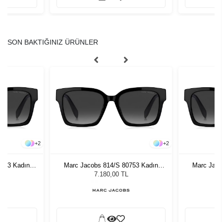
SON BAKTIĞINIZ ÜRÜNLER
+
2
+
2
0753 Kadın
Marc Jacobs 814/S 80753 Kadın
Marc Jaco
ğü
Güneş Gözlüğü
G
7.180,00 TL