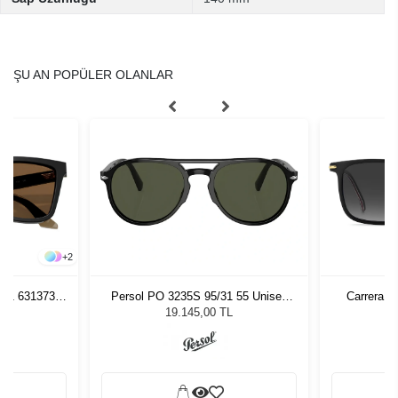
ŞU AN POPÜLER OLANLAR
+
2
261 631373
Persol PO 3235S 95/31 55 Unisex
Carrera 3
zlüğü
Güneş Gözlüğü
L
19.145,00 TL