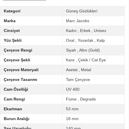
Kategori
Güneş Gözlükleri
Marka
Marc Jacobs
Cinsiyet
Kadın
,
Erkek
,
Unisex
Yüz Şekli
Oval
,
Yuvarlak
,
Kalp
Çerçeve Rengi
Siyah
,
Altın (Gold)
Çerçeve Şekli
Kare
,
Çekik / Cat Eye
Çerçeve Materyali
Asetat
,
Metal
Çerçeve Tasarımı
Tam Çerçeve
Cam Özelliği
UV 400
Cam Rengi
Füme
,
Degrade
Ekartman
53 mm
Burun Aralığı
18 mm
Sap Uzunluğu
140 mm