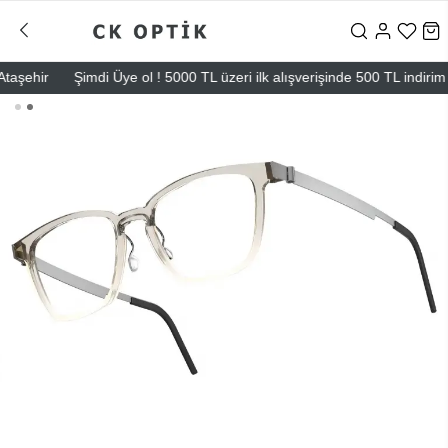
ehir
Şimdi Üye ol ! 5000 TL üzeri ilk alışverişinde 500 TL indirim