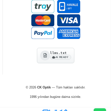
llms.txt
AI READY
© 2026
CK Optik
— Tüm hakları saklıdır.
1996 yılından bugüne daima sizinle.