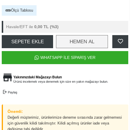
Ölçü Tablosu
Havale/EFT ile
0,00 TL
(%3)
SEPETE EKLE
HEMEN AL
WHATSAPP İLE SİPARİŞ VER
Yakınınızdaki Mağazayı Bulun
Ürünü incelemek veya denemek için size en yakın mağazayı bulun.
Paylaş
Önemli:
Değerli müşterimiz, ürünlerimize deneme sırasında zarar gelmemesi
için güvenlik kilidi takılmıştır. Kilidi açılmış ürünler iade veya
değişime tabi değildir.