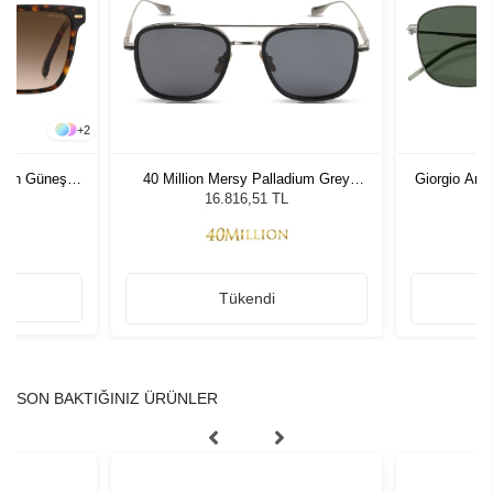
+
2
adın Güneş
40 Million Mersy Palladium Grey
Giorgio Arm
Matte Black 610
Unis
16.816,51 TL
Tükendi
SON BAKTIĞINIZ ÜRÜNLER