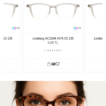
+
3
+
3
76 53 135
Lindberg AC1048 AI76 53 135
Lindberg
0,00 TL