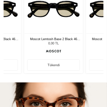
2 Black 46
Moscot Lemtosh Base 2 Black 46
Moscot Le
Amber
0,00 TL
Tükendi