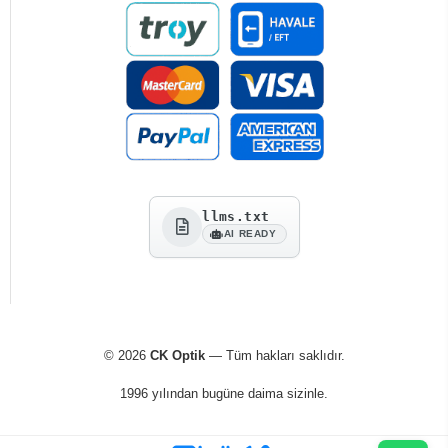
llms.txt
AI READY
© 2026
CK Optik
— Tüm hakları saklıdır.
1996 yılından bugüne daima sizinle.