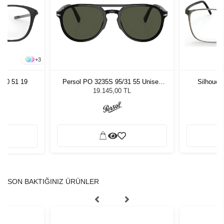
+
3
070 51 19
Persol PO 3235S 95/31 55 Unisex
Silhouet
Güneş Gözlüğü
19.145,00 TL
SON BAKTIĞINIZ ÜRÜNLER