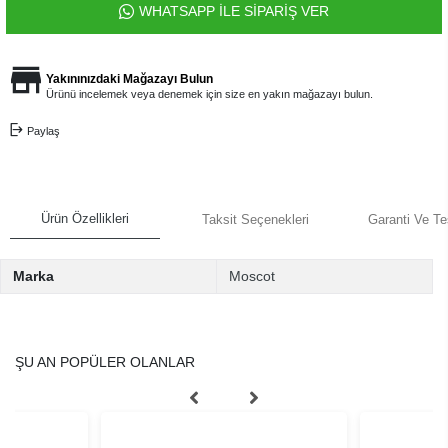
WHATSAPP İLE SİPARİŞ VER
Yakınınızdaki Mağazayı Bulun
Ürünü incelemek veya denemek için size en yakın mağazayı bulun.
Paylaş
Ürün Özellikleri
Taksit Seçenekleri
Garanti Ve Te
Marka
Moscot
ŞU AN POPÜLER OLANLAR