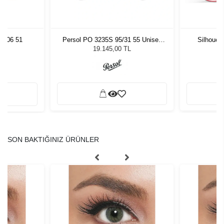
8106 51
Persol PO 3235S 95/31 55 Unisex
Silhouet
Güneş Gözlüğü
19.145,00 TL
SON BAKTIĞINIZ ÜRÜNLER