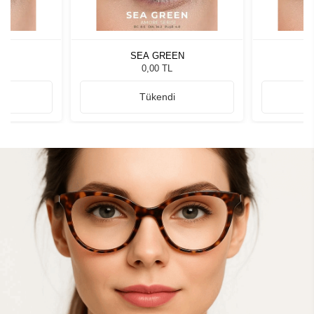
N
SEA GREEN
0,00 TL
Tükendi