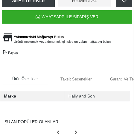
SEPETE EKLE
HEMEN AL
WHATSAPP İLE SİPARİŞ VER
Yakınınızdaki Mağazayı Bulun
Ürünü incelemek veya denemek için size en yakın mağazayı bulun.
Paylaş
Ürün Özellikleri
Taksit Seçenekleri
Garanti Ve Te
Marka
Hally and Son
ŞU AN POPÜLER OLANLAR