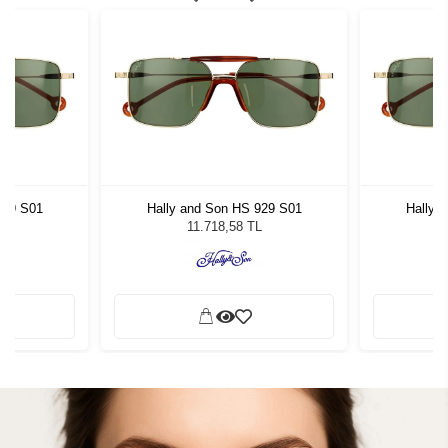
929 S01
Hally and Son HS 929 S01
Hally 
L
11.718,58 TL