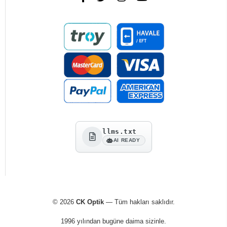
llms.txt
AI READY
© 2026
CK Optik
— Tüm hakları saklıdır.
1996 yılından bugüne daima sizinle.