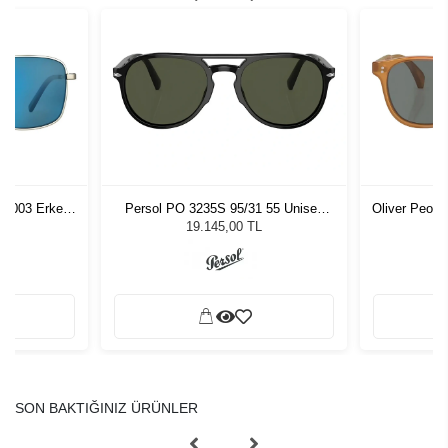
54003 Erkek
Persol PO 3235S 95/31 55 Unisex
Oliver Peop
ğü
Güneş Gözlüğü
Unis
L
19.145,00 TL
SON BAKTIĞINIZ ÜRÜNLER