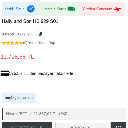
Yetkili Satıcı
Ücretsiz Kargo
Yurtdışı Gönderim
Hally and Son HS 929 S01
Barkod
:
612796988
(0) Yorum
Yorum Yap
11.718,58 TL
976,55 TL 'den başlayan taksitlerle
Ölçü Tablosu
Havale/EFT ile
11.367,02 TL
(%3)