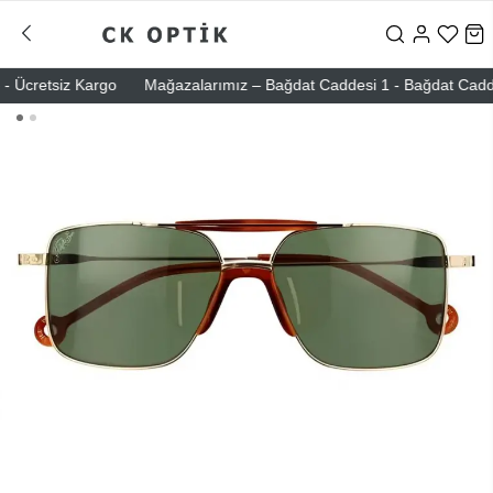
 Ücretsiz Kargo
Mağazalarımız – Bağdat Caddesi 1 - Bağdat Caddesi 2