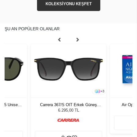
KOLEKSİYONU KEŞFET
ŞU AN POPÜLER OLANLAR
+
3
1 55 Unisex
Carrera 367/S OIT Erkek Güneş
Air Opti
ğü
Gözlüğü
L
6.295,00 TL