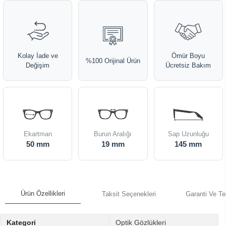
Kolay İade ve
Ömür Boyu
%100 Orijinal Ürün
Değişim
Ücretsiz Bakım
Ekartman
Burun Aralığı
Sap Uzunluğu
50 mm
19 mm
145 mm
Ürün Özellikleri
Taksit Seçenekleri
Garanti Ve Te
Kategori
Optik Gözlükleri