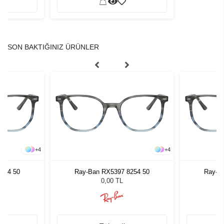
SON BAKTIĞINIZ ÜRÜNLER
+
4
+
4
254 50
Ray-Ban RX5397 8254 50
Ray-B
0,00 TL