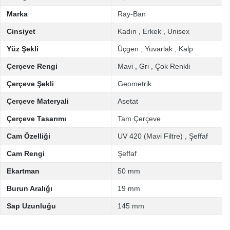
Marka
Ray-Ban
Cinsiyet
Kadın
,
Erkek
,
Unisex
Yüz Şekli
Üçgen
,
Yuvarlak
,
Kalp
Çerçeve Rengi
Mavi
,
Gri
,
Çok Renkli
Çerçeve Şekli
Geometrik
Çerçeve Materyali
Asetat
Çerçeve Tasarımı
Tam Çerçeve
Cam Özelliği
UV 420 (Mavi Filtre)
,
Şeffaf
Cam Rengi
Şeffaf
Ekartman
50 mm
Burun Aralığı
19 mm
Sap Uzunluğu
145 mm