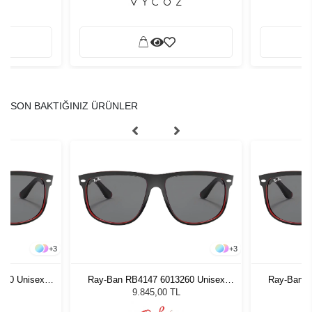
SON BAKTIĞINIZ ÜRÜNLER
+
3
+
3
260 Unisex
Ray-Ban RB4147 6013260 Unisex
Ray-Ban R
ğü
Güneş Gözlüğü
G
9.845,00 TL