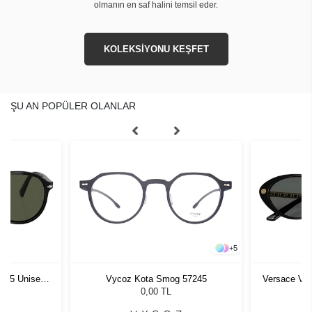
olmanın en saf halini temsil eder.
KOLEKSİYONU KEŞFET
ŞU AN POPÜLER OLANLAR
+
5
1 55 Unisex
Vycoz Kota Smog 57245
Versace VE 
ğü
G
L
0,00 TL