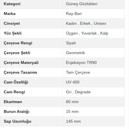
Kategori
Güneş Gözlükleri
Marka
Ray-Ban
Cinsiyet
Kadın
,
Erkek
,
Unisex
Yüz Şekli
Üçgen
,
Yuvarlak
,
Kalp
Çerçeve Rengi
Siyah
Çerçeve Şekli
Geometrik
Çerçeve Materyali
Enjeksiyon TR90
Çerçeve Tasarımı
Tam Çerçeve
Cam Özelliği
UV 400
Cam Rengi
Gri
,
Degrade
Ekartman
60 mm
Burun Aralığı
15 mm
Sap Uzunluğu
145 mm